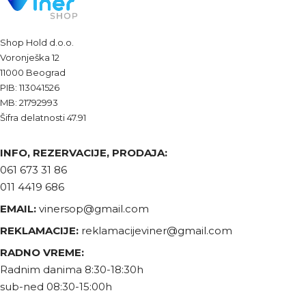
Shop Hold d.o.o.
Voronješka 12
11000 Beograd
PIB: 113041526
MB: 21792993
Šifra delatnosti 47.91
INFO, REZERVACIJE, PRODAJA:
061 673 31 86
011 4419 686
EMAIL:
vinersop@gmail.com
REKLAMACIJE:
reklamacijeviner@gmail.com
RADNO VREME:
Radnim danima 8:30-18:30h
sub-ned 08:30-15:00h