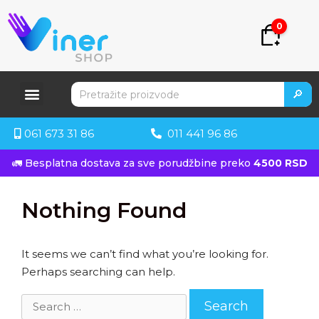
0
🔎
061 673 31 86
011 441 96 86
🚛 Besplatna dostava za sve porudžbine preko
4500 RSD
Nothing Found
It seems we can’t find what you’re looking for.
Perhaps searching can help.