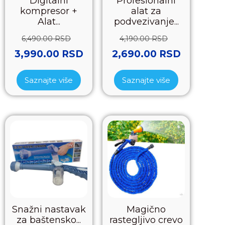
Digitalni
Profesionalni
kompresor +
alat za
Alat...
podvezivanje...
6,490.00
RSD
4,190.00
RSD
3,990.00
RSD
2,690.00
RSD
Saznajte više
Saznajte više
Snažni nastavak
Magično
za baštensko...
rastegljivo crevo