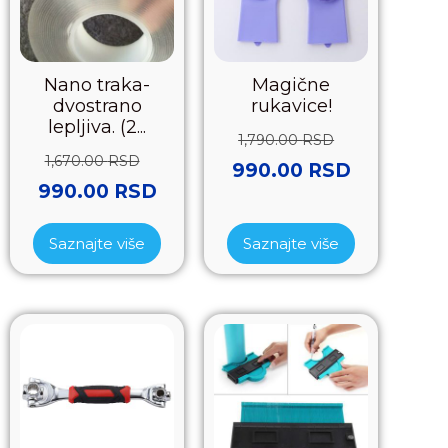
Nano traka-
Magične
dvostrano
rukavice!
lepljiva. (2...
1,790.00
RSD
1,670.00
RSD
990.00
RSD
990.00
RSD
Saznajte više
Saznajte više