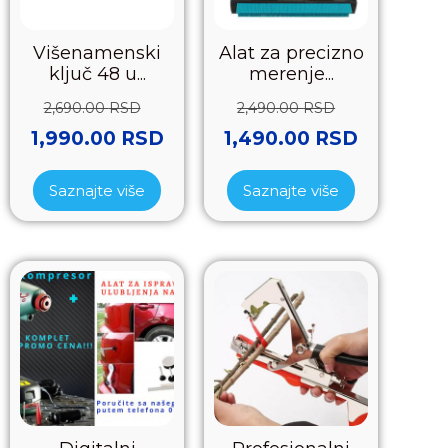
Višenamenski
Alat za precizno
ključ 48 u...
merenje...
2,690.00
RSD
2,490.00
RSD
1,990.00
RSD
1,490.00
RSD
Saznajte više
Saznajte više