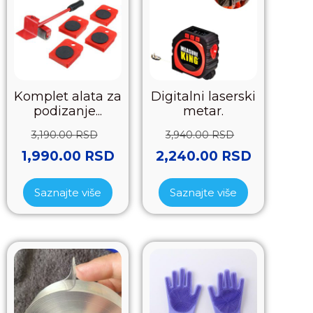
Komplet alata za
Digitalni laserski
podizanje...
metar.
3,190.00
RSD
3,940.00
RSD
1,990.00
RSD
2,240.00
RSD
Saznajte više
Saznajte više