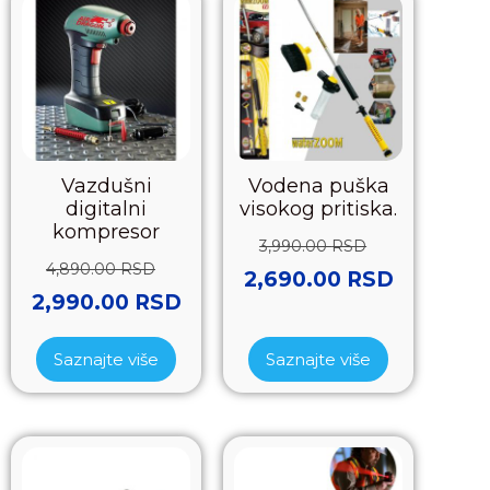
Vazdušni
Vodena puška
digitalni
visokog pritiska.
kompresor
3,990.00
RSD
4,890.00
RSD
2,690.00
RSD
2,990.00
RSD
Saznajte više
Saznajte više