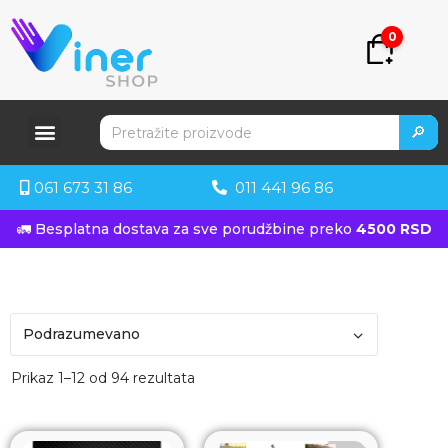
0
🔎
061 673 31 86
011 441 96 86
🚛 Besplatna dostava za sve porudžbine preko
4500 RSD
Prikaz 1–12 od 94 rezultata