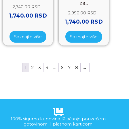
za...
2,740.00
RSD
2,990.00
RSD
1,740.00
RSD
1,740.00
RSD
Saznajte više
Saznajte više
1
2
3
4
…
6
7
8
→
100% sigurna kupovina. Plaćanje pouzećem
gotovinom ili platnom karticom