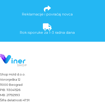
Reklamacije i povraćaj novca
Rok isporuke za 1-3 radna dana
Shop Hold d.o.o.
Voronješka 12
11000 Beograd
PIB: 113041526
MB: 21792993
Šifra delatnosti 47.91