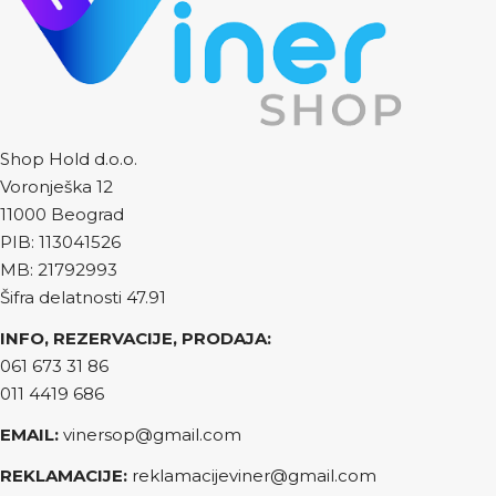
Shop Hold d.o.o.
Voronješka 12
11000 Beograd
PIB: 113041526
MB: 21792993
Šifra delatnosti 47.91
INFO, REZERVACIJE, PRODAJA:
061 673 31 86
011 4419 686
EMAIL:
vinersop@gmail.com
REKLAMACIJE:
reklamacijeviner@gmail.com