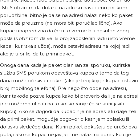
16h. S obzirom da dolaze na adresu navedenu prilikom
porudžbine, bitno je da se na adresi nalazi neko ko paket
može da preuzme (ne mora biti poručilac lično). Ako
kupac unapred zna da će u to vreme biti odsutan zbog
posla (s obzirom da veliki broj zaposlenih radi u isto vreme
kada i kurirska služba), može ostaviti adresu na kojoj radi
ako je u prilici da tu primi paket.
Onoga dana kada je paket planiran za isporuku, kurirska
služba SMS porukom obaveštava kupca o tome da tog
dana može očekivati paket (ako je broj koji je kupac ostavio
broj mobilnog telefona). Pre nego što dođe na adresu,
kurir takođe poziva kupca kako bi proverio da li je na adresi
(ne možemo uticati na to koliko ranije će se kurir javiti
kupcu). Ako se dogodi da kupac nije na adresi ali i dalje želi
da primi paket, moguć je dogovor o kasnijem dolasku ili
dolasku sledećeg dana. Kuriri paket pokušaju da uruče dva
puta, i ako se kupac ne javlja ili ne nalazi na adresi koju je