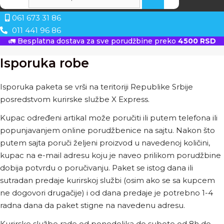
061 673 31 86
011 441 96 86
🚛 Besplatna dostava za sve porudžbine preko
4500 RSD
Isporuka robe
Isporuka paketa se vrši na teritoriji Republike Srbije
posredstvom kurirske službe X Express.
Kupac određeni artikal može poručiti ili putem telefona ili
popunjavanjem online porudžbenice na sajtu. Nakon što
putem sajta poruči željeni proizvod u navedenoj količini,
kupac na e-mail adresu koju je naveo prilikom porudžbine
dobija potvrdu o poručivanju. Paket se istog dana ili
sutradan predaje kurirskoj službi (osim ako se sa kupcem
ne dogovori drugačije) i od dana predaje je potrebno 1-4
radna dana da paket stigne na navedenu adresu.
Kurirske službe rade od ponedeljka do subote od 8h do