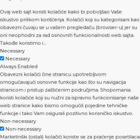
Ovaj web sajt koristi kolačiće kako bi poboljšao Vaše
iskustvo prilikom korišćenja. Kolačići koji su kategorisani kao
obavezni čuvaju se u vašem pregledaču (browser-u) jer su
oni neophodni za rad osnovnih funkcionalnosti web sajta.
Takođe koristimo i
...
Necessary
Necessary
Always Enabled
Obavezni kolačići čine stranicu upotrebljivom
omogućavajući osnovne funkcije kao što su navigacija
stranicom i pristup zaštićenim područjima. Shopomania
koristi kolačiće koji su nužni za ispravno funkcionisanje naše
web stranice kako bismo omogućili pojedine tehničke
funkcije i tako Vam osigurali pozitivno korisničko iskustvo.
Non-necessary
Non-necessary
Marketinški (ostali) kolačići koriste se za praćenje posetilaca