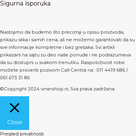
Sigurna isporuka
Nastojimo da budemo što precizniji u opisu proizvoda,
prikazu slika i samih cena, ali ne možemo garantovati da su
sve informacije kompletne i bez grešaka. Svi artikli
prikazani na sajtu su deo naše ponude i ne podrazumeva
da su dostupni u svakom trenutku. Raspoloživost robe
možete proveriti pozivom Call Centra na :
011 4419 686
/
061 673 31 86
©Copyright 2024 vinershop.rs. Sva prava zadržana.
Close
Pregled privatnosti