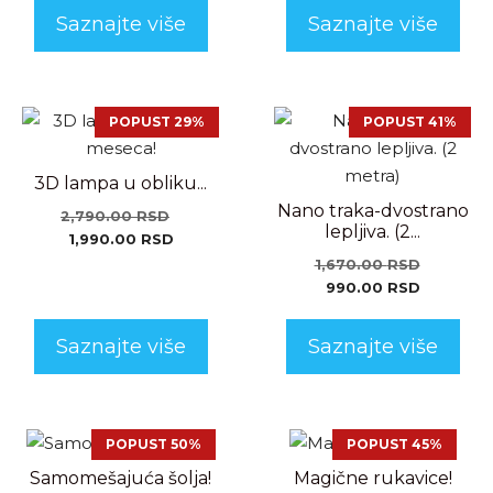
Saznajte više
Saznajte više
POPUST 29%
POPUST 41%
3D lampa u obliku...
Nano traka-dvostrano
2,790.00
RSD
lepljiva. (2...
1,990.00
RSD
1,670.00
RSD
990.00
RSD
Saznajte više
Saznajte više
POPUST 50%
POPUST 45%
Samomešajuća šolja!
Magične rukavice!