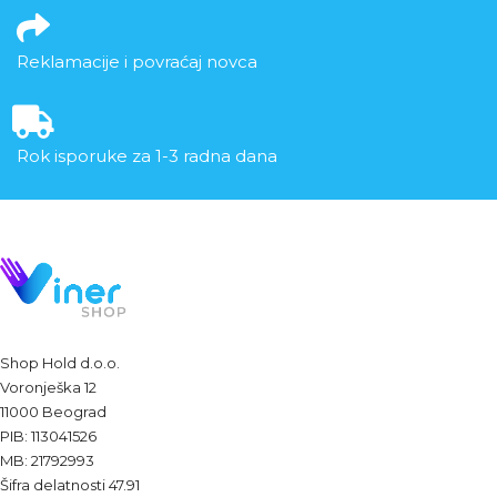
Reklamacije i povraćaj novca
Rok isporuke za 1-3 radna dana
Shop Hold d.o.o.
Voronješka 12
11000 Beograd
PIB: 113041526
MB: 21792993
Šifra delatnosti 47.91