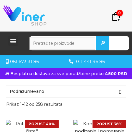
0
🔎
061 673 31 86
011 441 96 86
🚛 Besplatna dostava za sve porudžbine preko
4500 RSD
Prikaz 1–12 od 258 rezultata
POPUST 40%
POPUST 38%