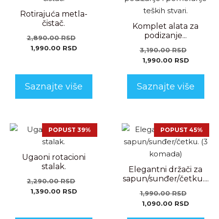
Rotirajuća metla-
čistač.
Komplet alata za
podizanje...
2,890.00
RSD
1,990.00
RSD
3,190.00
RSD
1,990.00
RSD
Saznajte više
Saznajte više
POPUST 39%
POPUST 45%
Ugaoni rotacioni
stalak.
Elegantni držači za
sapun/sunđer/četku....
2,290.00
RSD
1,390.00
RSD
1,990.00
RSD
1,090.00
RSD