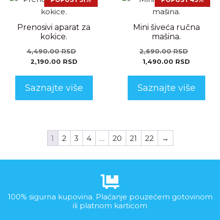
Prenosivi aparat za
Mini šiveća ručna
kokice.
mašina.
4,490.00
RSD
2,690.00
RSD
2,190.00
RSD
1,490.00
RSD
Saznajte više
Saznajte više
1
2
3
4
…
20
21
22
→
100% sigurna kupovina. Plaćanje pouzećem gotovinom
ili platnom karticom