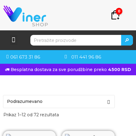
0
🔎
061 673 31 86
011 441 96 86
🚛 Besplatna dostava za sve porudžbine preko
4500 RSD
Prikaz 1–12 od 72 rezultata