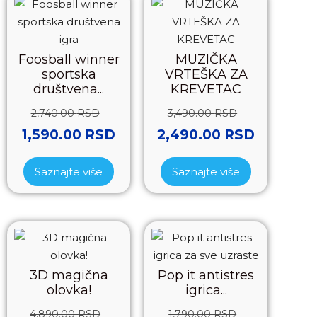
Foosball winner
MUZIČKA
sportska
VRTEŠKA ZA
društvena...
KREVETAC
2,740.00
RSD
3,490.00
RSD
1,590.00
RSD
2,490.00
RSD
Saznajte više
Saznajte više
3D magična
Pop it antistres
olovka!
igrica...
4,890.00
RSD
1,790.00
RSD