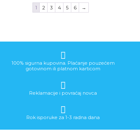
1
2
3
4
5
6
→
100% sigurna kupovina. Plaćanje pouzećem
gotovinom ili platnom karticom
Reklamacije i povraćaj novca
Rok isporuke za 1-3 radna dana