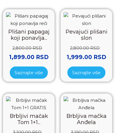
Plišani papagaj
Pevajući plišani
koji ponavlja...
slon
2,800.00
RSD
2,800.00
RSD
1,899.00
RSD
1,999.00
RSD
Saznajte više
Saznajte više
Brbljivi mačak
Brbljiva mačka
Tom 1+1...
Anđela
3,100.00
RSD
3,190.00
RSD