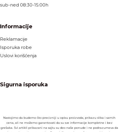
sub-ned 08:30-15:00h
Informacije
Reklamacije
Isporuka robe
Uslovi korišćenja
Sigurna isporuka
Nastojimo da budemo što precizniji u opisu proizvoda, prikazu slika i samih
cena, ali ne možemo garantovati da su sve informacije kompletne i bez
grešaka. Svi artikli prikazani na sajtu su deo naše ponude i ne podrazumeva da