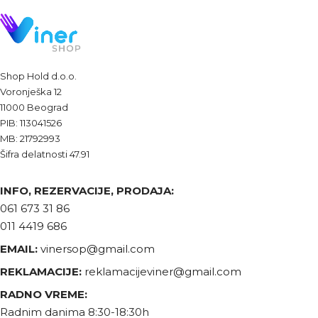
Shop Hold d.o.o.
Voronješka 12
11000 Beograd
PIB: 113041526
MB: 21792993
Šifra delatnosti 47.91
INFO, REZERVACIJE, PRODAJA:
061 673 31 86
011 4419 686
EMAIL:
vinersop@gmail.com
REKLAMACIJE:
reklamacijeviner@gmail.com
RADNO VREME:
Radnim danima 8:30-18:30h