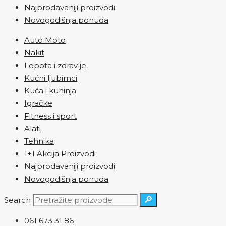
Najprodavaniji proizvodi
Novogodišnja ponuda
Auto Moto
Nakit
Lepota i zdravlje
Kućni ljubimci
Kuća i kuhinja
Igračke
Fitness i sport
Alati
Tehnika
1+1 Akcija Proizvodi
Najprodavaniji proizvodi
Novogodišnja ponuda
🔎
Search
061 673 31 86