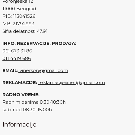
Voronješka 12
11000 Beograd
PIB: 113041526
MB: 21792993
Šifra delatnosti 47.91
INFO, REZERVACIJE, PRODAJA:
061 673 31 86
011 4419 686
EMAIL:
vinersop@gmail.com
REKLAMACIJE:
reklamacijeviner@gmail.com
RADNO VREME:
Radnim danima 8:30-18:30h
sub-ned 08:30-15:00h
Informacije