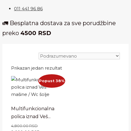
011 441 96 86
🚛 Besplatna dostava za sve porudžbine
preko
4500 RSD
Prikazan jedan rezultat
Popust 38%
Multifunkcionalna
polica iznad Veš...
4,800.00
RSD