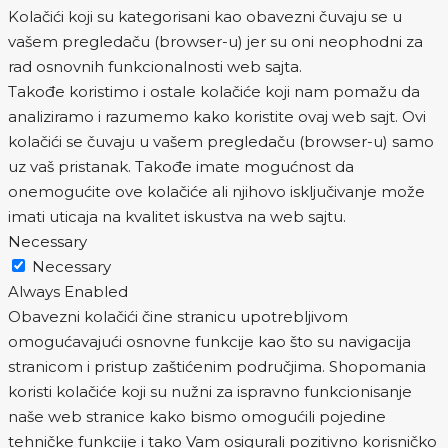
Kolačići koji su kategorisani kao obavezni čuvaju se u
vašem pregledaču (browser-u) jer su oni neophodni za
rad osnovnih funkcionalnosti web sajta.
Takođe koristimo i ostale kolačiće koji nam pomažu da
analiziramo i razumemo kako koristite ovaj web sajt. Ovi
kolačići se čuvaju u vašem pregledaču (browser-u) samo
uz vaš pristanak. Takođe imate mogućnost da
onemogućite ove kolačiće ali njihovo isključivanje može
imati uticaja na kvalitet iskustva na web sajtu.
Necessary
Necessary
Always Enabled
Obavezni kolačići čine stranicu upotrebljivom
omogućavajući osnovne funkcije kao što su navigacija
stranicom i pristup zaštićenim područjima. Shopomania
koristi kolačiće koji su nužni za ispravno funkcionisanje
naše web stranice kako bismo omogućili pojedine
tehničke funkcije i tako Vam osigurali pozitivno korisničko