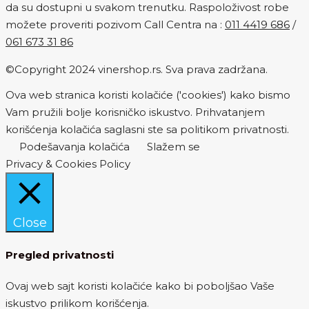
da su dostupni u svakom trenutku. Raspoloživost robe
možete proveriti pozivom Call Centra na :
011 4419 686
/
061 673 31 86
©Copyright 2024 vinershop.rs. Sva prava zadržana.
Ova web stranica koristi kolačiće ('cookies') kako bismo
Vam pružili bolje korisničko iskustvo. Prihvatanjem
korišćenja kolačića saglasni ste sa politikom privatnosti.
Podešavanja kolačića
Slažem se
Privacy & Cookies Policy
Close
Pregled privatnosti
Ovaj web sajt koristi kolačiće kako bi poboljšao Vaše
iskustvo prilikom korišćenja.