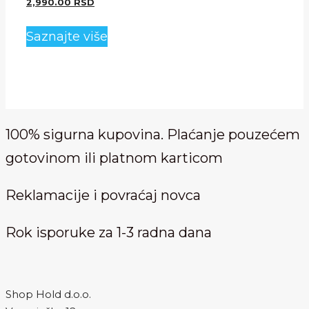
2,990.00
RSD
Saznajte više
Ovaj
proizvod
ima
više
varijanti.
100% sigurna kupovina. Plaćanje pouzećem
Opcije
gotovinom ili platnom karticom
mogu
biti
izabrane
Reklamacije i povraćaj novca
na
stranici
Rok isporuke za 1-3 radna dana
proizvoda.
Shop Hold d.o.o.