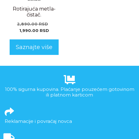
Rotirajuća metla-
čistač.
2,890.00
RSD
1,990.00
RSD
Saznajte više
100% sigurna kupovina. Plaćanje pouzećem gotovinom
ili platnom karticom
Reklamacije i povraćaj novca