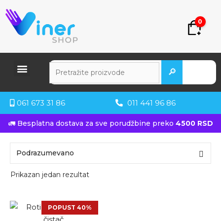
0
🔎
061 673 31 86
011 441 96 86
🚛 Besplatna dostava za sve porudžbine preko
4500 RSD
Prikazan jedan rezultat
POPUST 40%