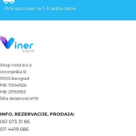
Rok isporuke za 1-3 radna dana
Shop Hold d.o.o.
Voronješka 12
11000 Beograd
PIB: 113041526
MB: 21792993
Šifra delatnosti 47.91
INFO, REZERVACIJE, PRODAJA:
061 673 31 86
011 4419 686