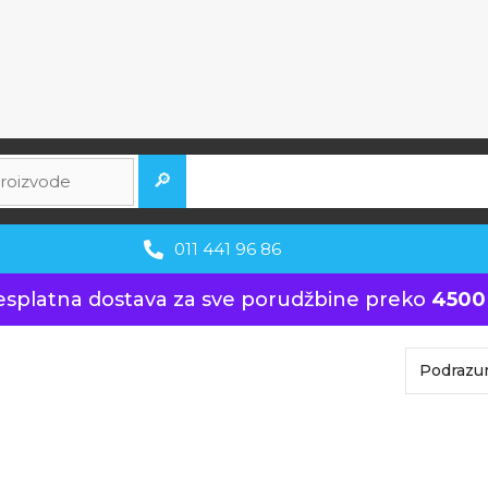
🔎
011 441 96 86
esplatna dostava za sve porudžbine preko
4500