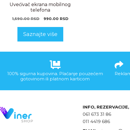
Uvećivač ekrana mobilnog
telefona
1,590.00
RSD
990.00
RSD
Saznajte više
100% sigurna kupovina. Plaćanje pouzećem
Reklam
gotovinom ili platnom karticom
INFO, REZERVACIJE
061 673 31 86
011 4419 686