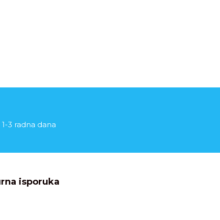
 1-3 radna dana
rna isporuka