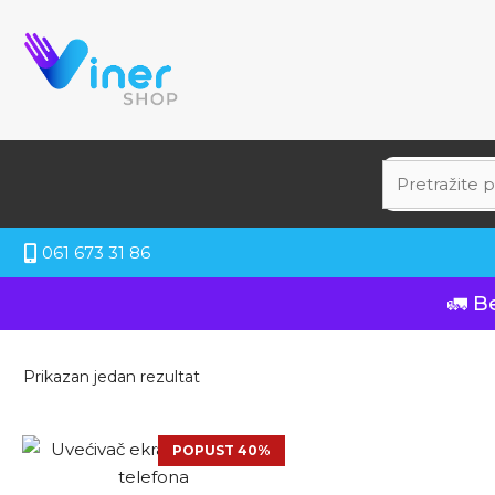
061 673 31 86
🚛 B
Prikazan jedan rezultat
POPUST 40%