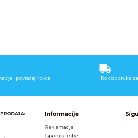
acije i povraćaj novca
Rok isporuke za
, PRODAJA:
Informacije
Sigu
Reklamacije
Isporuka robe