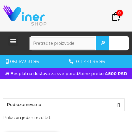
0
🔎
061 673 31 86
011 441 96 86
🚛 Besplatna dostava za sve porudžbine preko
4500 RSD
Prikazan jedan rezultat