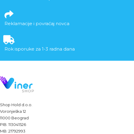
Reklamacije i povraćaj novca
Rok isporuke za 1-3 radna dana
Shop Hold d.o.o.
Voronješka 12
11000 Beograd
PIB: 113041526
MB: 21792993