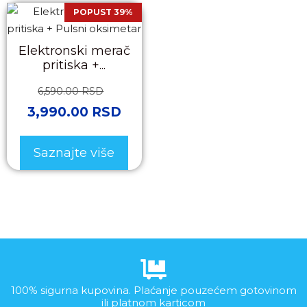
POPUST 39%
Elektronski merač
pritiska +...
6,590.00
RSD
3,990.00
RSD
Saznajte više
100% sigurna kupovina. Plaćanje pouzećem gotovinom
ili platnom karticom