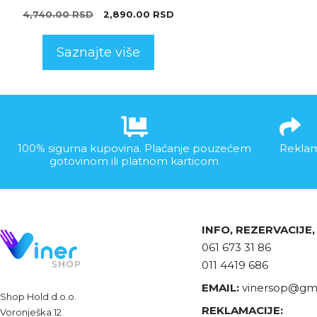
4,740.00
RSD
2,890.00
RSD
Saznajte više
100% sigurna kupovina. Plaćanje pouzećem
Reklam
gotovinom ili platnom karticom
INFO, REZERVACIJE
061 673 31 86
011 4419 686
EMAIL:
vinersop@gma
Shop Hold d.o.o.
REKLAMACIJE:
Voronješka 12