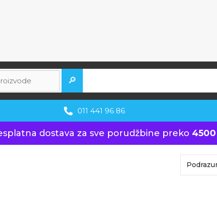
🔎
011 441 96 86
esplatna dostava za sve porudžbine preko
4500