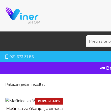
061 673 31 86
🚛 B
Prikazan jedan rezultat
POPUST 48%
Mašinica za šišanje ljubimaca