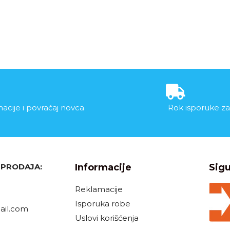
acije i povraćaj novca
Rok isporuke za
, PRODAJA:
Informacije
Sigu
Reklamacije
Isporuka robe
il.com
Uslovi korišćenja