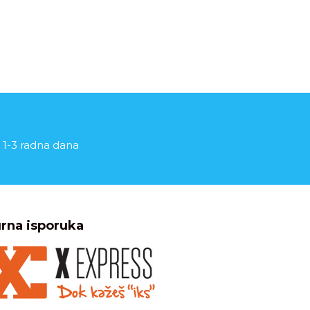
 1-3 radna dana
rna isporuka