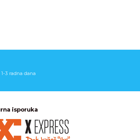
 1-3 radna dana
rna isporuka