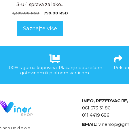
3-u-1 sprava za lako...
1,399.00
RSD
799.00
RSD
Saznajte više
100% sigurna kupovina. Plaćanje pouzećem
Reklam
gotovinom ili platnom karticom
INFO, REZERVACIJE
061 673 31 86
011 4419 686
EMAIL:
vinersop@gma
Shop Hold d.o.o.