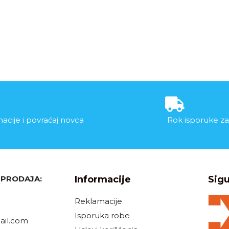
acije i povraćaj novca
Rok isporuke za
, PRODAJA:
Informacije
Sigu
Reklamacije
Isporuka robe
il.com