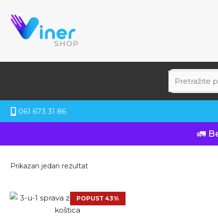
061 673 31 86
🚛 B
Prikazan jedan rezultat
POPUST 43%