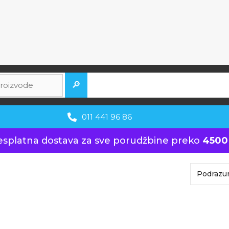
🔎
011 441 96 86
esplatna dostava za sve porudžbine preko
4500