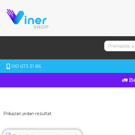
061 673 31 86
🚛 B
Prikazan jedan rezultat