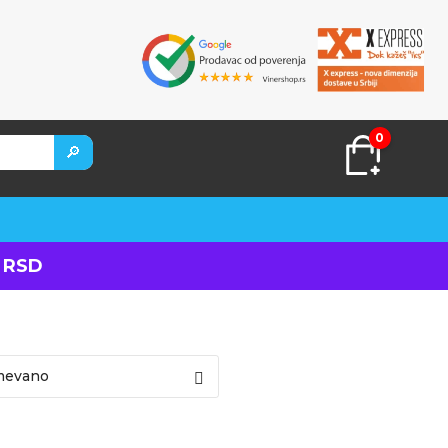
0
🔎
 RSD