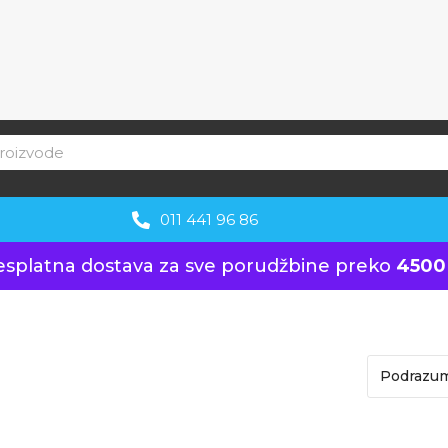
011 441 96 86
esplatna dostava za sve porudžbine preko
4500