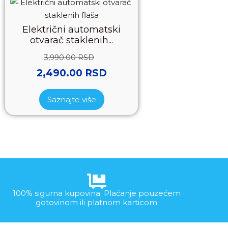
Električni automatski
otvarač staklenih...
3,990.00
RSD
2,490.00
RSD
Saznajte više
100% sigurna kupovina. Plaćanje pouzećem
gotovinom ili platnom karticom