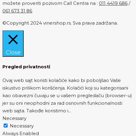
možete proveriti pozivom Call Centra na :
011 4419 686
/
061 673 31 86
©Copyright 2024 vinershop.rs. Sva prava zadržana.
Close
Pregled privatnosti
Ovaj web sajt koristi kolačiće kako bi poboljšao Vaše
iskustvo prilikom korišćenja. Kolačići koji su kategorisani
kao obavezni čuvaju se u vašem pregledaču (browser-u)
jer su oni neophodni za rad osnovnih funkcionalnosti
web sajta. Takođe koristimo i
...
Necessary
Necessary
Always Enabled