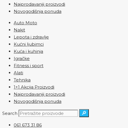
Najprodavaniji proizvodi
Novogodišnja ponuda
Auto Moto
Nakit
Lepota i zdravlje
Kućni ljubimci
Kuća i kuhinja
Igračke
Fitness i sport
Alati
Tehnika
1+1 Akcija Proizvodi
Najprodavaniji proizvodi
Novogodišnja ponuda
🔎
Search
061 673 31 86