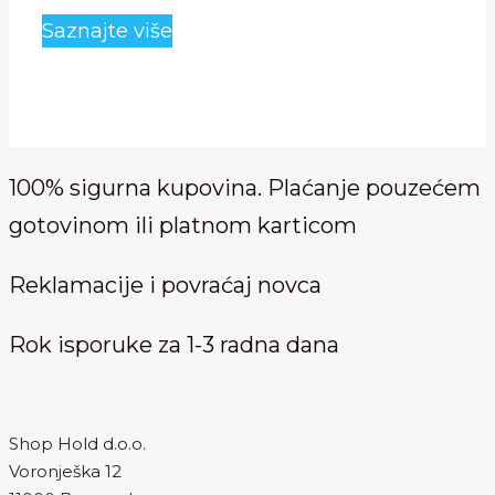
bila:
je:
Saznajte više
5,490.00 RSD.
2,990.00 RSD.
100% sigurna kupovina. Plaćanje pouzećem
gotovinom ili platnom karticom
Reklamacije i povraćaj novca
Rok isporuke za 1-3 radna dana
Shop Hold d.o.o.
Voronješka 12