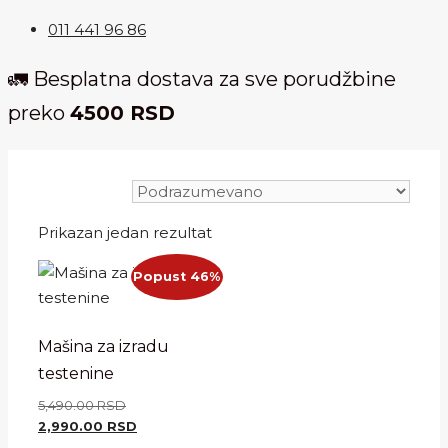
011 441 96 86
🚛 Besplatna dostava za sve porudžbine
preko
4500 RSD
Prikazan jedan rezultat
Popust 46%
Mašina za izradu
testenine
Originalna
5,490.00
RSD
cena
Trenutna
2,990.00
RSD
je
cena