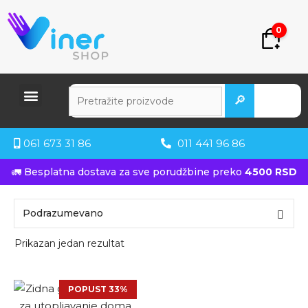
0
🔎
061 673 31 86
011 441 96 86
🚛 Besplatna dostava za sve porudžbine preko
4500 RSD
Prikazan jedan rezultat
POPUST 33%