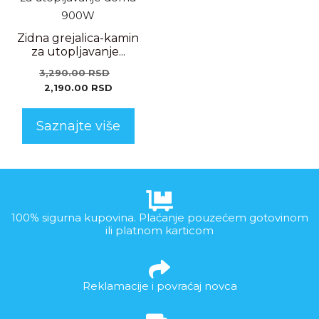
Zidna grejalica-kamin
za utopljavanje...
3,290.00
RSD
2,190.00
RSD
Saznajte više
100% sigurna kupovina. Plaćanje pouzećem gotovinom
ili platnom karticom
Reklamacije i povraćaj novca