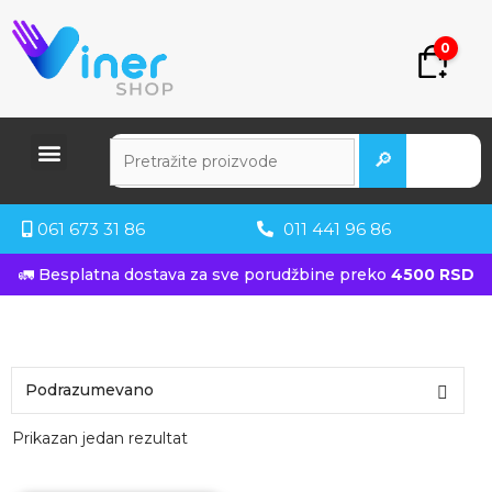
0
🔎
061 673 31 86
011 441 96 86
🚛 Besplatna dostava za sve porudžbine preko
4500 RSD
Prikazan jedan rezultat