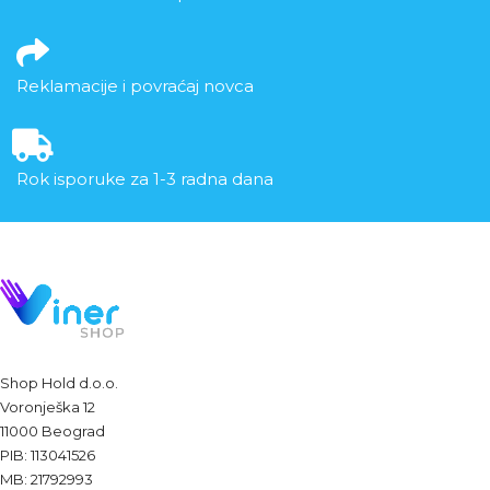
Reklamacije i povraćaj novca
Rok isporuke za 1-3 radna dana
Shop Hold d.o.o.
Voronješka 12
11000 Beograd
PIB: 113041526
MB: 21792993