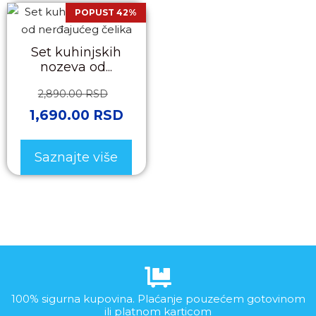
POPUST 42%
Set kuhinjskih
nozeva od...
2,890.00
RSD
1,690.00
RSD
Saznajte više
100% sigurna kupovina. Plaćanje pouzećem gotovinom
ili platnom karticom