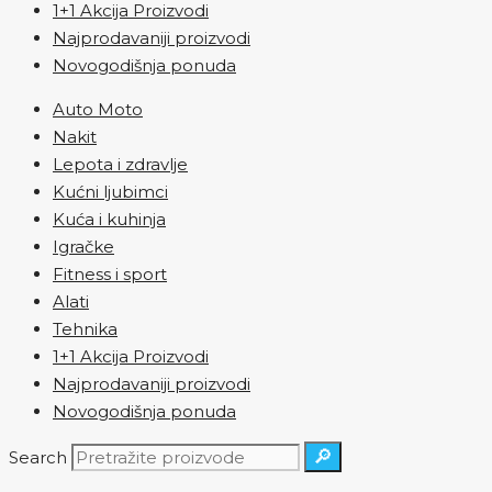
1+1 Akcija Proizvodi
Najprodavaniji proizvodi
Novogodišnja ponuda
Auto Moto
Nakit
Lepota i zdravlje
Kućni ljubimci
Kuća i kuhinja
Igračke
Fitness i sport
Alati
Tehnika
1+1 Akcija Proizvodi
Najprodavaniji proizvodi
Novogodišnja ponuda
🔎
Search