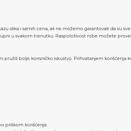
zu slika i samih cena, ali ne možemo garantovati da su sve i
upni u svakom trenutku. Raspoloživost robe možete proveri
 pružili bolje korisničko iskustvo. Prihvatanjem korišćenja ko
vo prilikom korišćenja.