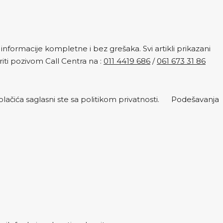
nformacije kompletne i bez grešaka. Svi artikli prikazani
ti pozivom Call Centra na :
011 4419 686
/
061 673 31 86
lačića saglasni ste sa politikom privatnosti.
Podešavanja