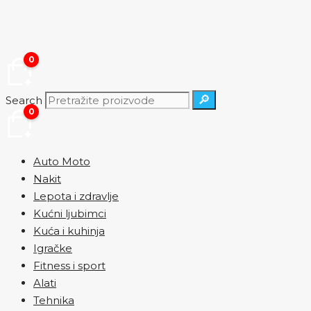
Skip
to
content
0
🔎
Search
0
Auto Moto
Nakit
Lepota i zdravlje
Kućni ljubimci
Kuća i kuhinja
Igračke
Fitness i sport
Alati
Tehnika