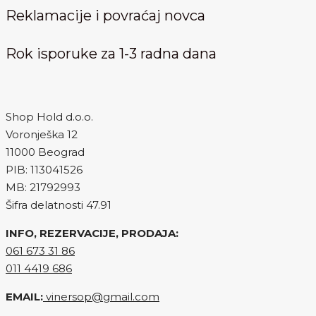
Reklamacije i povraćaj novca
Rok isporuke za 1-3 radna dana
Shop Hold d.o.o.
Voronješka 12
11000 Beograd
PIB: 113041526
MB: 21792993
Šifra delatnosti 47.91
INFO, REZERVACIJE, PRODAJA:
061 673 31 86
011 4419 686
EMAIL:
vinersop@gmail.com