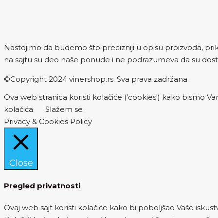
Nastojimo da budemo što precizniji u opisu proizvoda, prika
na sajtu su deo naše ponude i ne podrazumeva da su dost
©Copyright 2024 vinershop.rs. Sva prava zadržana.
Ova web stranica koristi kolačiće ('cookies') kako bismo Vam
kolačića
Slažem se
Privacy & Cookies Policy
Close
Pregled privatnosti
Ovaj web sajt koristi kolačiće kako bi poboljšao Vaše iskust