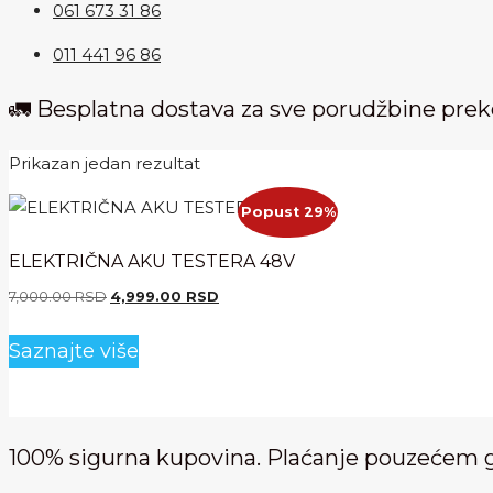
061 673 31 86
011 441 96 86
🚛 Besplatna dostava za sve porudžbine pre
Prikazan jedan rezultat
Popust 29%
ELEKTRIČNA AKU TESTERA 48V
Originalna
Trenutna
7,000.00
RSD
4,999.00
RSD
cena
cena
je
je:
Saznajte više
bila:
4,999.00 RSD.
7,000.00 RSD.
100% sigurna kupovina. Plaćanje pouzećem 