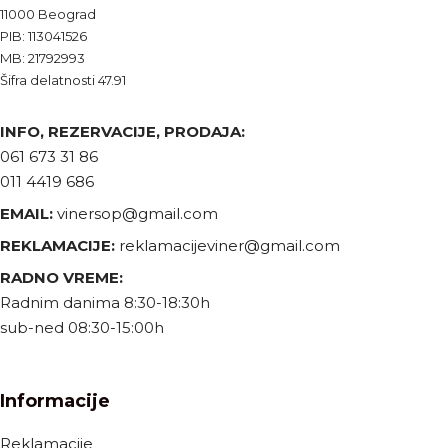
11000 Beograd
PIB: 113041526
MB: 21792993
Šifra delatnosti 47.91
INFO, REZERVACIJE, PRODAJA:
061 673 31 86
011 4419 686
EMAIL:
vinersop@gmail.com
REKLAMACIJE:
reklamacijeviner@gmail.com
RADNO VREME:
Radnim danima 8:30-18:30h
sub-ned 08:30-15:00h
Informacije
Reklamacije