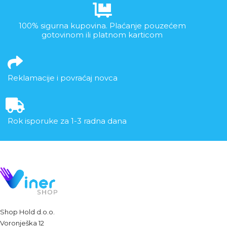
100% sigurna kupovina. Plaćanje pouzećem
gotovinom ili platnom karticom
Reklamacije i povraćaj novca
Rok isporuke za 1-3 radna dana
Shop Hold d.o.o.
Voronješka 12