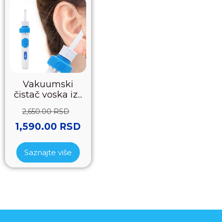
Vakuumski
čistač voska iz...
2,650.00
RSD
1,590.00
RSD
Saznajte više