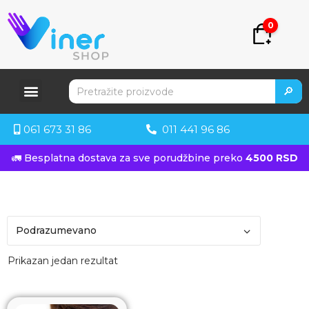
0
🔎
061 673 31 86
011 441 96 86
🚛 Besplatna dostava za sve porudžbine preko
4500 RSD
Prikazan jedan rezultat