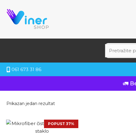
061 673 31 86
🚛 B
Prikazan jedan rezultat
POPUST 37%