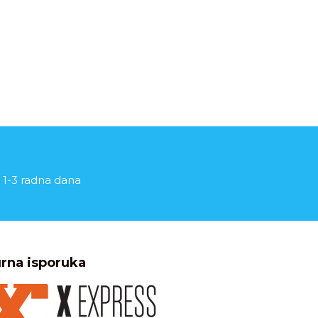
 1-3 radna dana
rna isporuka