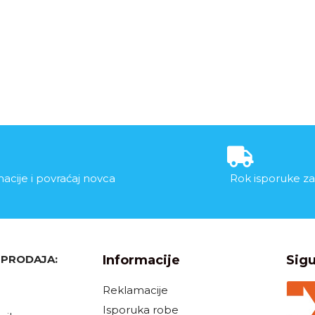
acije i povraćaj novca
Rok isporuke za
, PRODAJA:
Informacije
Sigu
Reklamacije
Isporuka robe