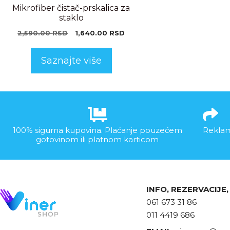
Mikrofiber čistač-prskalica za
staklo
2,590.00
RSD
1,640.00
RSD
Saznajte više
100% sigurna kupovina. Plaćanje pouzećem
Reklam
gotovinom ili platnom karticom
INFO, REZERVACIJE
061 673 31 86
011 4419 686