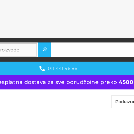
🔎
011 441 96 86
esplatna dostava za sve porudžbine preko
4500