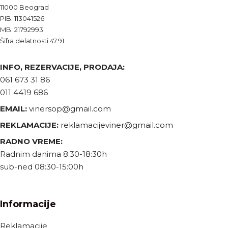
11000 Beograd
PIB: 113041526
MB: 21792993
Šifra delatnosti 47.91
INFO, REZERVACIJE, PRODAJA:
061 673 31 86
011 4419 686
EMAIL:
vinersop@gmail.com
REKLAMACIJE:
reklamacijeviner@gmail.com
RADNO VREME:
Radnim danima 8:30-18:30h
sub-ned 08:30-15:00h
Informacije
Reklamacije