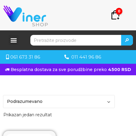
0
🔎
061 673 31 86
011 441 96 86
🚛 Besplatna dostava za sve porudžbine preko
4500 RSD
Prikazan jedan rezultat