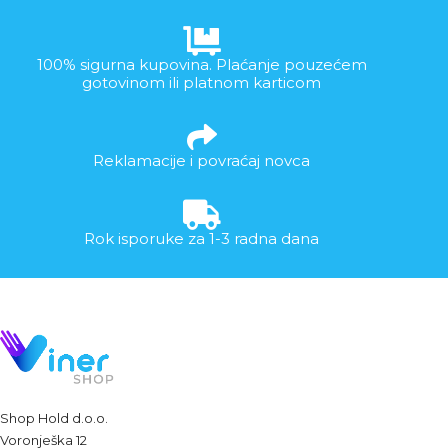
100% sigurna kupovina. Plaćanje pouzećem
gotovinom ili platnom karticom
Reklamacije i povraćaj novca
Rok isporuke za 1-3 radna dana
Shop Hold d.o.o.
Voronješka 12