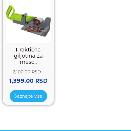
Praktična
giljotina za
meso...
2,100.00
RSD
1,399.00
RSD
Saznajte više