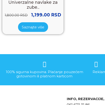
Univerzalne navlake za
zube...
1,199.00
RSD
1,800.00
RSD
Saznajte više
100% sigurna kupovina. Plaćanje pouzećem
Reklam
gotovinom ili platnom karticom
INFO, REZERVACIJE
061 673 31 86