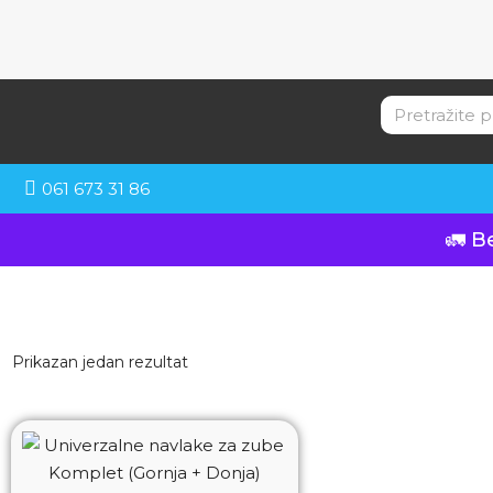
061 673 31 86
🚛 B
Prikazan jedan rezultat