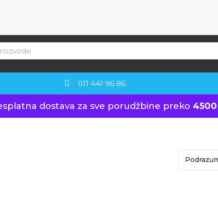
011 441 96 86
esplatna dostava za sve porudžbine preko
4500