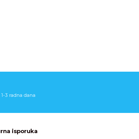
 1-3 radna dana
rna isporuka