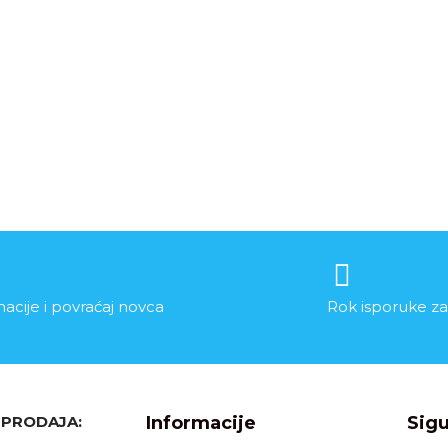
acije i povraćaj novca
Rok isporuke za
, PRODAJA:
Informacije
Sigu