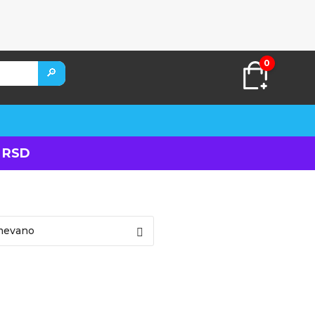
0
🔎
 RSD