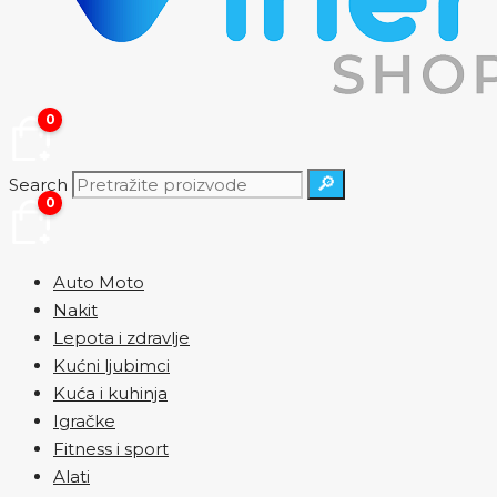
0
🔎
Search
0
Auto Moto
Nakit
Lepota i zdravlje
Kućni ljubimci
Kuća i kuhinja
Igračke
Fitness i sport
Alati