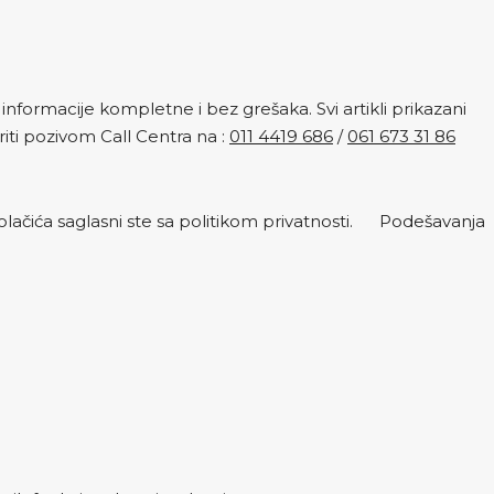
nformacije kompletne i bez grešaka. Svi artikli prikazani
ti pozivom Call Centra na :
011 4419 686
/
061 673 31 86
lačića saglasni ste sa politikom privatnosti.
Podešavanja