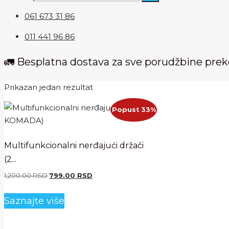
061 673 31 86
011 441 96 86
🚛 Besplatna dostava za sve porudžbine pre
Prikazan jedan rezultat
Popust 33%
Multifunkcionalni nerđajući držači
(2...
Originalna
Trenutna
1,200.00
RSD
799.00
RSD
cena
cena
je
je:
Saznajte više
bila:
799.00 RSD.
1,200.00 RSD.