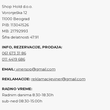
Shop Hold d.o.o.
Voronješka 12
11000 Beograd
PIB: 113041526
MB: 21792993
Šifra delatnosti 47.91
INFO, REZERVACIJE, PRODAJA:
061 673 31 86
011 4419 686
EMAIL:
vinersop@gmail.com
REKLAMACIJE:
reklamacijeviner@gmail.com
RADNO VREME:
Radnim danima 8:30-18:30h
sub-ned 08:30-15:00h