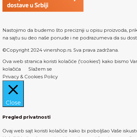
Nastojimo da budemo što precizniji u opisu proizvoda, prika
na sajtu su deo naše ponude i ne podrazumeva da su dost
©Copyright 2024 vinershop.rs. Sva prava zadržana.
Ova web stranica koristi kolačiće ('cookies') kako bismo Vam
kolačića
Slažem se
Privacy & Cookies Policy
Close
Pregled privatnosti
Ovaj web sajt koristi kolačiće kako bi poboljšao Vaše iskust