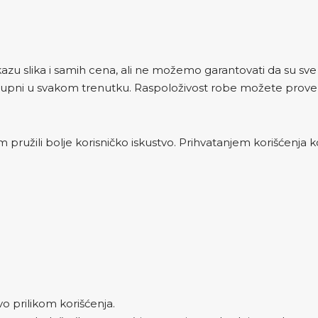
zu slika i samih cena, ali ne možemo garantovati da su sve i
upni u svakom trenutku. Raspoloživost robe možete proveri
 pružili bolje korisničko iskustvo. Prihvatanjem korišćenja ko
vo prilikom korišćenja.