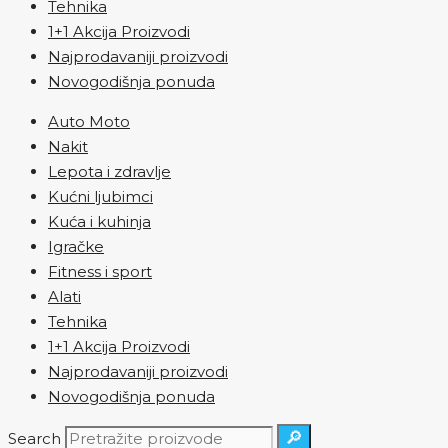
Tehnika
1+1 Akcija Proizvodi
Najprodavaniji proizvodi
Novogodišnja ponuda
Auto Moto
Nakit
Lepota i zdravlje
Kućni ljubimci
Kuća i kuhinja
Igračke
Fitness i sport
Alati
Tehnika
1+1 Akcija Proizvodi
Najprodavaniji proizvodi
Novogodišnja ponuda
🔎
Search