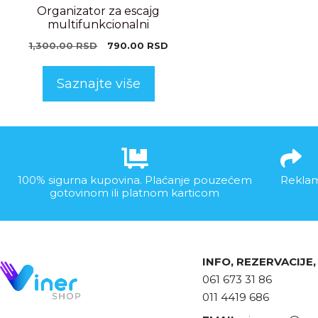
Organizator za escajg
multifunkcionalni
1,300.00
RSD
790.00
RSD
Saznajte više
100% sigurna kupovina. Plaćanje pouzećem
Reklam
gotovinom ili platnom karticom
INFO, REZERVACIJE
061 673 31 86
011 4419 686