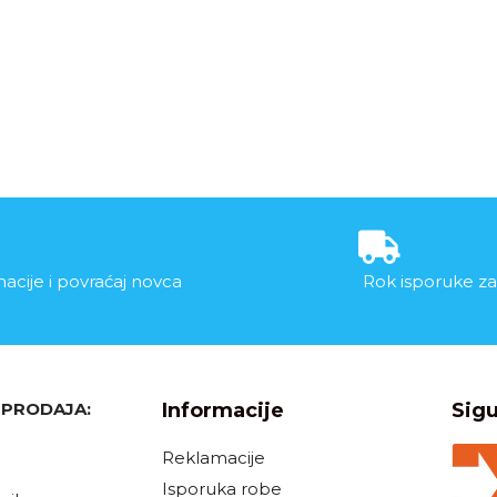
acije i povraćaj novca
Rok isporuke za
, PRODAJA:
Informacije
Sigu
Reklamacije
Isporuka robe