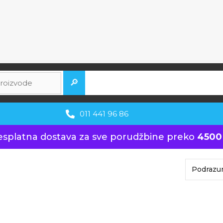
🔎
011 441 96 86
esplatna dostava za sve porudžbine preko
4500