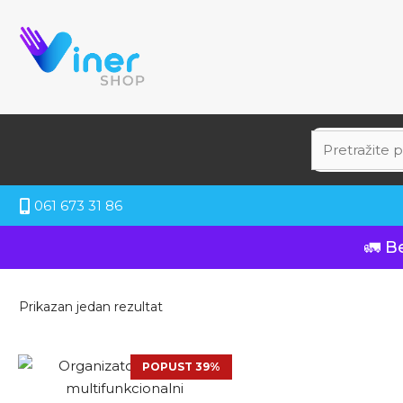
061 673 31 86
🚛 B
Prikazan jedan rezultat
POPUST 39%