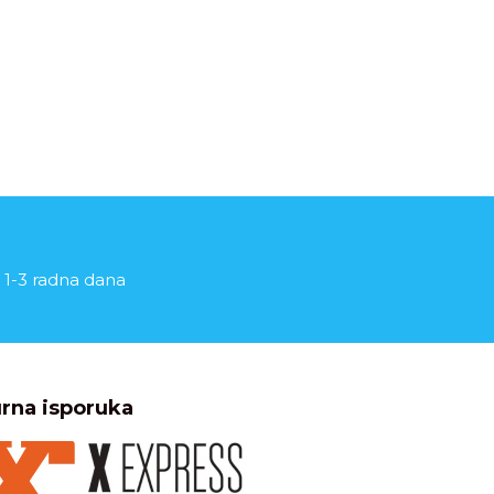
 1-3 radna dana
rna isporuka