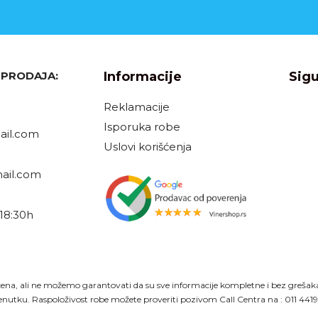
, PRODAJA:
Informacije
Sigu
Reklamacije
Isporuka robe
il.com
Uslovi korišćenja
ail.com
18:30h
h
ena, ali ne možemo garantovati da su sve informacije kompletne i bez grešaka. 
nutku. Raspoloživost robe možete proveriti pozivom Call Centra na :
011 441