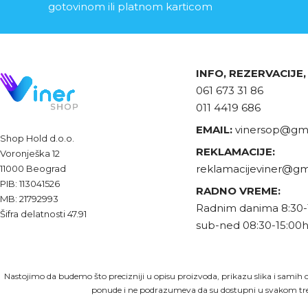
gotovinom ili platnom karticom
INFO, REZERVACIJE
061 673 31 86
011 4419 686
EMAIL:
vinersop@gma
Shop Hold d.o.o.
REKLAMACIJE:
Voronješka 12
reklamacijeviner@gm
11000 Beograd
PIB: 113041526
RADNO VREME:
MB: 21792993
Radnim danima 8:30-
Šifra delatnosti 47.91
sub-ned 08:30-15:00
Nastojimo da budemo što precizniji u opisu proizvoda, prikazu slika i samih c
ponude i ne podrazumeva da su dostupni u svakom tre