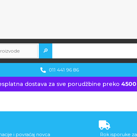
🔎
011 441 96 86
esplatna dostava za sve porudžbine preko
4500
acije i povraćaj novca
Rok isporuke za