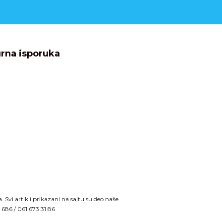
rna isporuka
Svi artikli prikazani na sajtu su deo naše
9 686
/
061 673 31 86