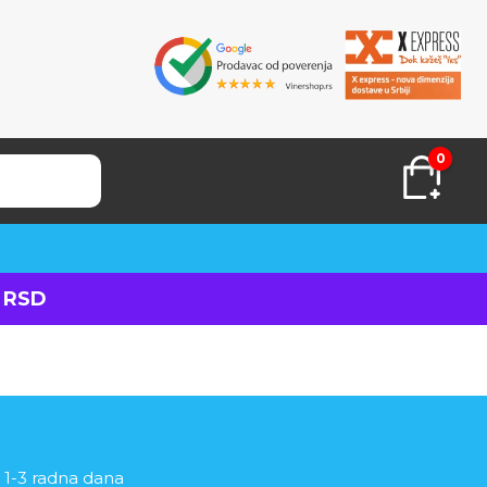
0
 RSD
 1-3 radna dana