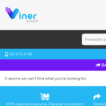
061 673 31 86
🚛 B
It seems we can't find what you're looking for.
100% sigurna kupovina. Plaćanje pouzećem
Reklam