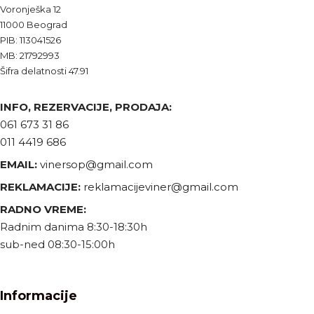
Voronješka 12
11000 Beograd
PIB: 113041526
MB: 21792993
Šifra delatnosti 47.91
INFO, REZERVACIJE, PRODAJA:
061 673 31 86
011 4419 686
EMAIL:
vinersop@gmail.com
REKLAMACIJE:
reklamacijeviner@gmail.com
RADNO VREME:
Radnim danima 8:30-18:30h
sub-ned 08:30-15:00h
Informacije