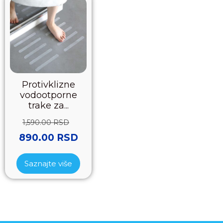
Protivklizne
vodootporne
trake za...
1,590.00
RSD
890.00
RSD
Saznajte više