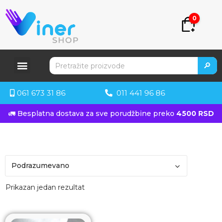
0
🔎
061 673 31 86
011 441 96 86
🚛 Besplatna dostava za sve porudžbine preko
4500 RSD
Prikazan jedan rezultat