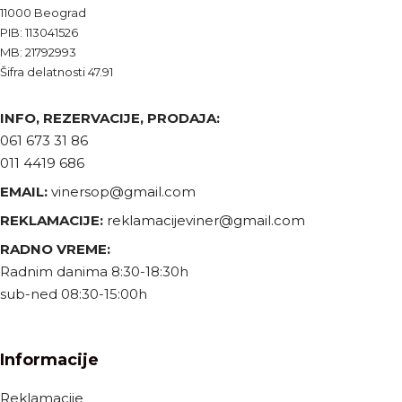
11000 Beograd
PIB: 113041526
MB: 21792993
Šifra delatnosti 47.91
INFO, REZERVACIJE, PRODAJA:
061 673 31 86
011 4419 686
EMAIL:
vinersop@gmail.com
REKLAMACIJE:
reklamacijeviner@gmail.com
RADNO VREME:
Radnim danima 8:30-18:30h
sub-ned 08:30-15:00h
Informacije
Reklamacije