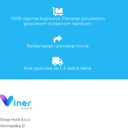
100% sigurna kupovina. Plaćanje pouzećem
gotovinom ili platnom karticom
Reklamacije i povraćaj novca
Rok isporuke za 1-3 radna dana
Shop Hold d.o.o.
Voronješka 12