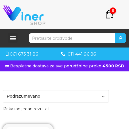
0
🔎
061 673 31 86
011 441 96 86
🚛 Besplatna dostava za sve porudžbine preko
4500 RSD
Prikazan jedan rezultat