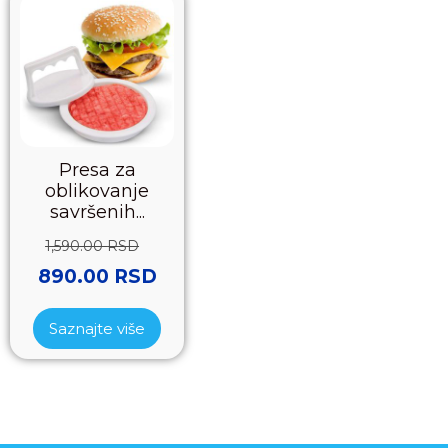
Presa za
oblikovanje
savršenih...
1,590.00
RSD
890.00
RSD
Saznajte više