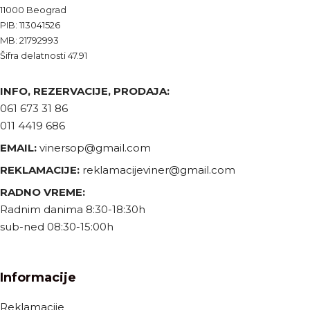
11000 Beograd
PIB: 113041526
MB: 21792993
Šifra delatnosti 47.91
INFO, REZERVACIJE, PRODAJA:
061 673 31 86
011 4419 686
EMAIL:
vinersop@gmail.com
REKLAMACIJE:
reklamacijeviner@gmail.com
RADNO VREME:
Radnim danima 8:30-18:30h
sub-ned 08:30-15:00h
Informacije
Reklamacije