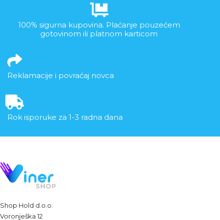
100% sigurna kupovina. Plaćanje pouzećem
gotovinom ili platnom karticom
Reklamacije i povraćaj novca
Rok isporuke za 1-3 radna dana
Shop Hold d.o.o.
Voronješka 12