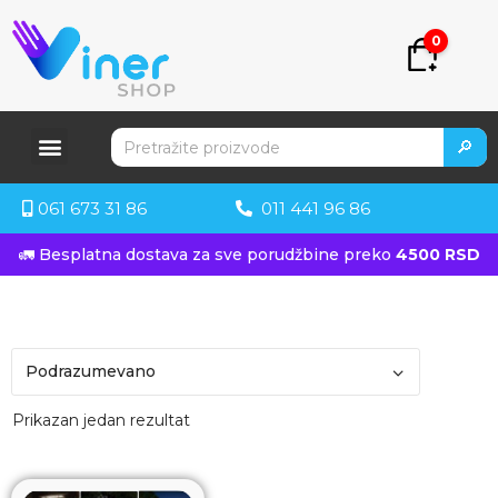
0
🔎
061 673 31 86
011 441 96 86
🚛 Besplatna dostava za sve porudžbine preko
4500 RSD
Prikazan jedan rezultat