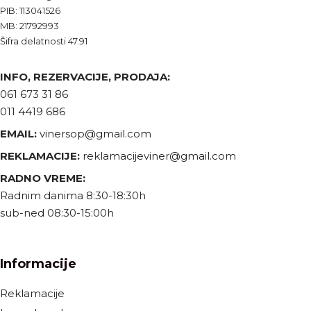
PIB: 113041526
MB: 21792993
Šifra delatnosti 47.91
INFO, REZERVACIJE, PRODAJA:
061 673 31 86
011 4419 686
EMAIL:
vinersop@gmail.com
REKLAMACIJE:
reklamacijeviner@gmail.com
RADNO VREME:
Radnim danima 8:30-18:30h
sub-ned 08:30-15:00h
Informacije
Reklamacije