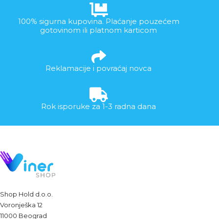
100% sigurna kupovina. Plaćanje pouzećem
gotovinom ili platnom karticom
Reklamacije i povraćaj novca
Rok isporuke za 1-3 radna dana
Shop Hold d.o.o.
Voronješka 12
11000 Beograd