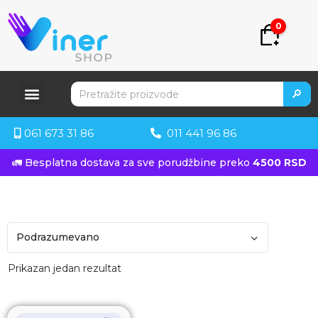
0
🔎
061 673 31 86
011 441 96 86
🚛 Besplatna dostava za sve porudžbine preko
4500 RSD
Prikazan jedan rezultat