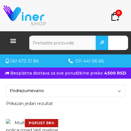
0
🔎
061 673 31 86
011 441 96 86
🚛 Besplatna dostava za sve porudžbine preko
4500 RSD
Prikazan jedan rezultat
POPUST 38%