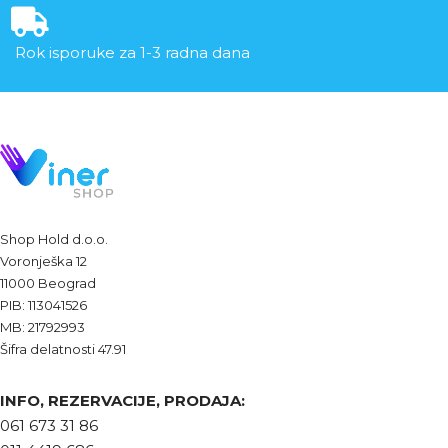
Rok isporuke za 1-3 radna dana
Shop Hold d.o.o.
Voronješka 12
11000 Beograd
PIB: 113041526
MB: 21792993
Šifra delatnosti 47.91
INFO, REZERVACIJE, PRODAJA:
061 673 31 86