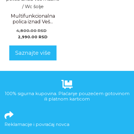
Multifunkcionalna
polica iznad Veš...
4,800.00
RSD
2,990.00
RSD
Saznajte više
100% sigurna kupovina. Plaćanje pouzećem gotovinom
ili platnom karticom
Reklamacije i povraćaj novca