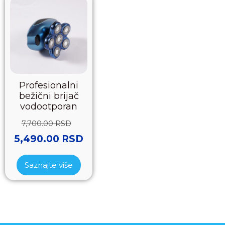
Profesionalni
bežični brijač
vodootporan
7,700.00
RSD
5,490.00
RSD
Saznajte više