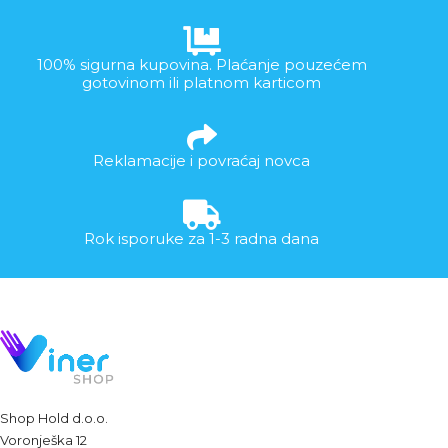
100% sigurna kupovina. Plaćanje pouzećem
gotovinom ili platnom karticom
Reklamacije i povraćaj novca
Rok isporuke za 1-3 radna dana
Shop Hold d.o.o.
Voronješka 12