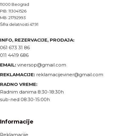
11000 Beograd
PIB: 113041526
MB: 21792993
Šifra delatnosti 47.91
INFO, REZERVACIJE, PRODAJA:
061 673 31 86
011 4419 686
EMAIL:
vinersop@gmail.com
REKLAMACIJE:
reklamacijeviner@gmail.com
RADNO VREME:
Radnim danima 8:30-18:30h
sub-ned 08:30-15:00h
Informacije
Reklamacije