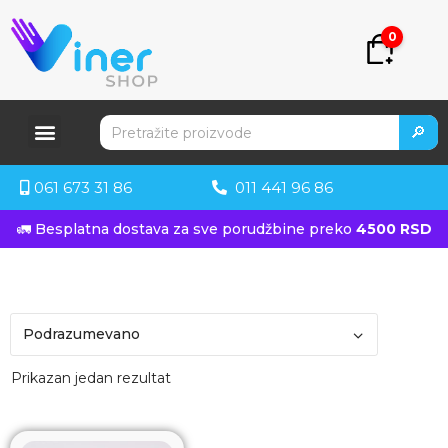
0
🔎
061 673 31 86
011 441 96 86
🚛 Besplatna dostava za sve porudžbine preko
4500 RSD
Prikazan jedan rezultat