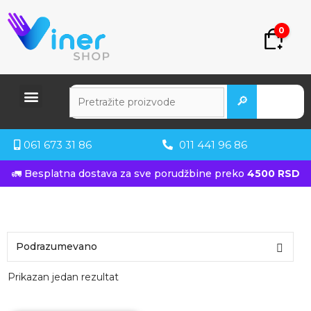
0
🔎
061 673 31 86
011 441 96 86
🚛 Besplatna dostava za sve porudžbine preko
4500 RSD
Prikazan jedan rezultat