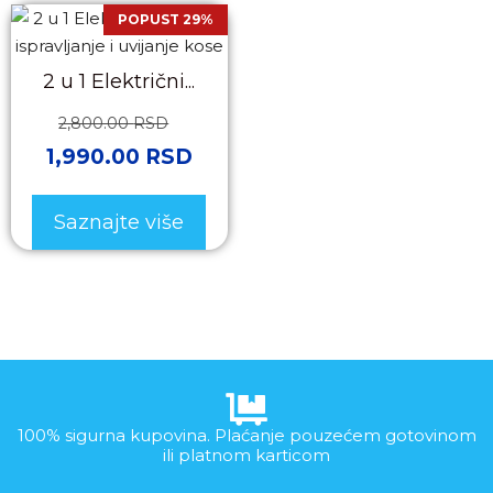
POPUST 29%
2 u 1 Električni...
2,800.00
RSD
1,990.00
RSD
Saznajte više
100% sigurna kupovina. Plaćanje pouzećem gotovinom
ili platnom karticom