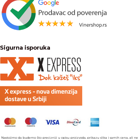
Sigurna isporuka
Nastojimo da budemo što precizniji u opisu proizvoda, prikazu slika i samih cena, ali ne