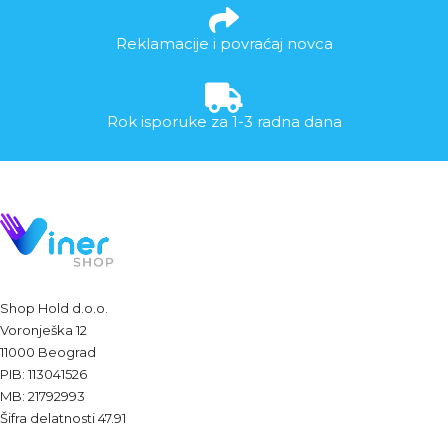
Reklamacije i povraćaj novca
Rok isporuke za 1-3 radna dana
Shop Hold d.o.o.
Voronješka 12
11000 Beograd
PIB: 113041526
MB: 21792993
Šifra delatnosti 47.91