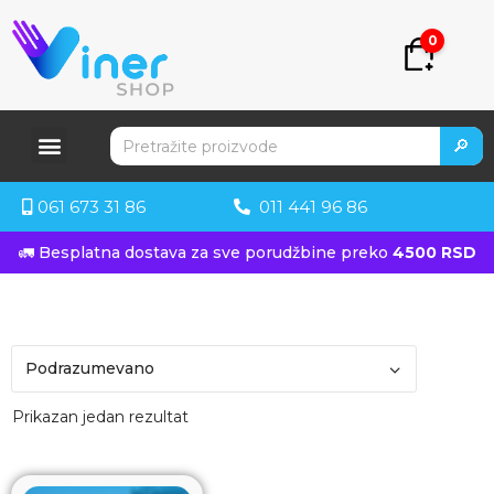
0
🔎
061 673 31 86
011 441 96 86
🚛 Besplatna dostava za sve porudžbine preko
4500 RSD
Prikazan jedan rezultat