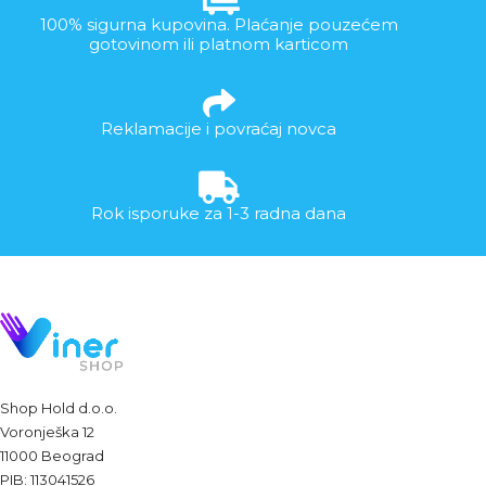
100% sigurna kupovina. Plaćanje pouzećem
gotovinom ili platnom karticom
Reklamacije i povraćaj novca
Rok isporuke za 1-3 radna dana
Shop Hold d.o.o.
Voronješka 12
11000 Beograd
PIB: 113041526