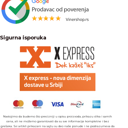
Sigurna isporuka
Nastojimo da budemo što precizniji u opisu proizvoda, prikazu slika i samih
cena, ali ne možemo garantovati da su sve informacije kompletne i bez
grešaka. Svi artikli prikazani na sajtu su deo naše ponude i ne podrazumeva da