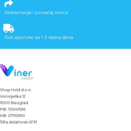
Reklamacije i povraćaj novca
Rok isporuke za 1-3 radna dana
Shop Hold d.o.o.
Voronješka 12
11000 Beograd
PIB: 113041526
MB: 21792993
Šifra delatnosti 47.91