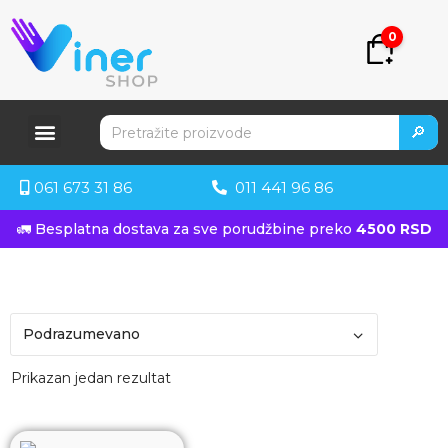
0
🔎
061 673 31 86
011 441 96 86
🚛 Besplatna dostava za sve porudžbine preko
4500 RSD
Prikazan jedan rezultat