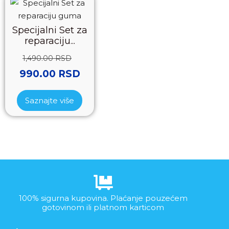
Specijalni Set za
reparaciju...
1,490.00
RSD
990.00
RSD
Saznajte više
100% sigurna kupovina. Plaćanje pouzećem
gotovinom ili platnom karticom