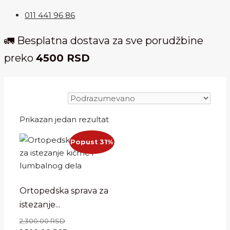
011 441 96 86
🚛 Besplatna dostava za sve porudžbine
preko
4500 RSD
Prikazan jedan rezultat
Popust 31%
Ortopedska sprava za
istezanje...
Originalna
2,300.00
RSD