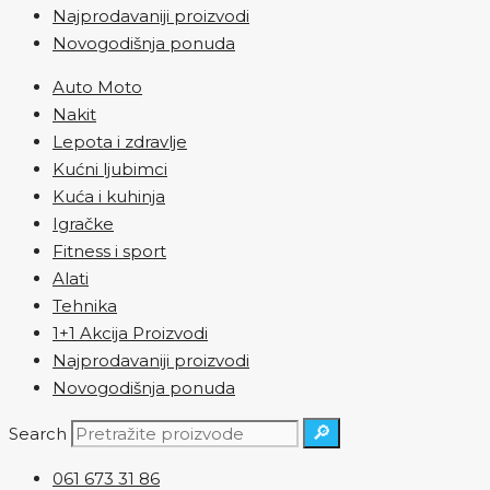
Najprodavaniji proizvodi
Novogodišnja ponuda
Auto Moto
Nakit
Lepota i zdravlje
Kućni ljubimci
Kuća i kuhinja
Igračke
Fitness i sport
Alati
Tehnika
1+1 Akcija Proizvodi
Najprodavaniji proizvodi
Novogodišnja ponuda
🔎
Search
061 673 31 86