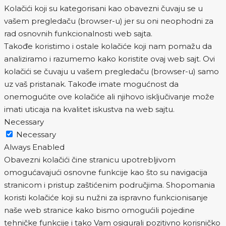
Kolačići koji su kategorisani kao obavezni čuvaju se u
vašem pregledaču (browser-u) jer su oni neophodni za
rad osnovnih funkcionalnosti web sajta.
Takođe koristimo i ostale kolačiće koji nam pomažu da
analiziramo i razumemo kako koristite ovaj web sajt. Ovi
kolačići se čuvaju u vašem pregledaču (browser-u) samo
uz vaš pristanak. Takođe imate mogućnost da
onemogućite ove kolačiće ali njihovo isključivanje može
imati uticaja na kvalitet iskustva na web sajtu.
Necessary
Necessary
Always Enabled
Obavezni kolačići čine stranicu upotrebljivom
omogućavajući osnovne funkcije kao što su navigacija
stranicom i pristup zaštićenim područjima. Shopomania
koristi kolačiće koji su nužni za ispravno funkcionisanje
naše web stranice kako bismo omogućili pojedine
tehničke funkcije i tako Vam osigurali pozitivno korisničko