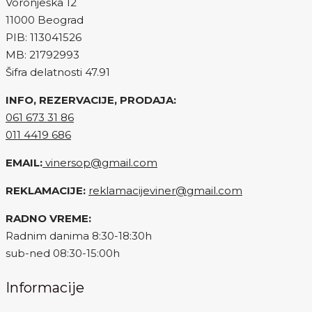
Voronješka 12
11000 Beograd
PIB: 113041526
MB: 21792993
Šifra delatnosti 47.91
INFO, REZERVACIJE, PRODAJA:
061 673 31 86
011 4419 686
EMAIL:
vinersop@gmail.com
REKLAMACIJE:
reklamacijeviner@gmail.com
RADNO VREME:
Radnim danima 8:30-18:30h
sub-ned 08:30-15:00h
Informacije