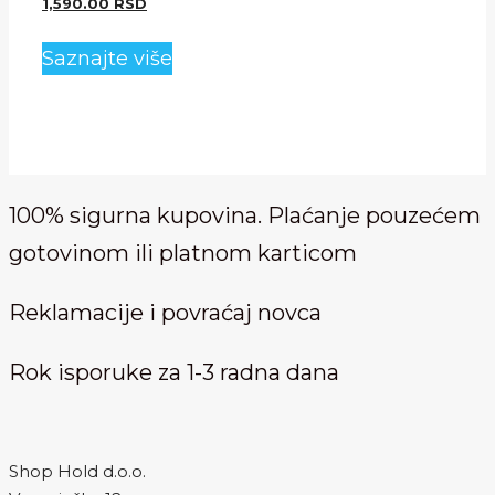
cena
Trenutna
1,590.00
RSD
je
cena
bila:
je:
Saznajte više
2,300.00 RSD.
1,590.00 RSD.
100% sigurna kupovina. Plaćanje pouzećem
gotovinom ili platnom karticom
Reklamacije i povraćaj novca
Rok isporuke za 1-3 radna dana
Shop Hold d.o.o.