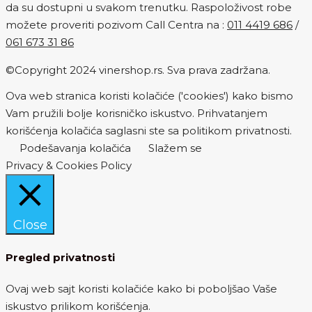
da su dostupni u svakom trenutku. Raspoloživost robe
možete proveriti pozivom Call Centra na :
011 4419 686
/
061 673 31 86
©Copyright 2024 vinershop.rs. Sva prava zadržana.
Ova web stranica koristi kolačiće ('cookies') kako bismo
Vam pružili bolje korisničko iskustvo. Prihvatanjem
korišćenja kolačića saglasni ste sa politikom privatnosti.
Podešavanja kolačića
Slažem se
Privacy & Cookies Policy
Close
Pregled privatnosti
Ovaj web sajt koristi kolačiće kako bi poboljšao Vaše
iskustvo prilikom korišćenja.