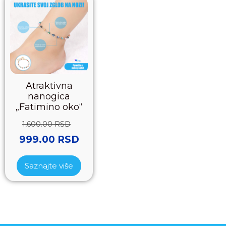
Atraktivna
nanogica
„Fatimino oko“
1,600.00
RSD
999.00
RSD
Saznajte više