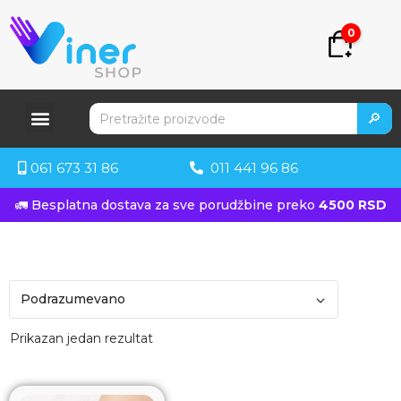
0
🔎
061 673 31 86
011 441 96 86
🚛 Besplatna dostava za sve porudžbine preko
4500 RSD
Prikazan jedan rezultat