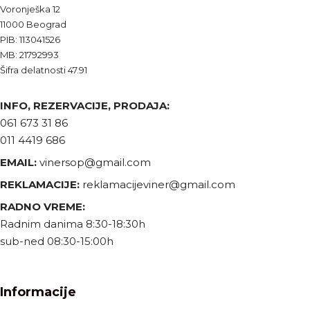
Voronješka 12
11000 Beograd
PIB: 113041526
MB: 21792993
Šifra delatnosti 47.91
INFO, REZERVACIJE, PRODAJA:
061 673 31 86
011 4419 686
EMAIL:
vinersop@gmail.com
REKLAMACIJE:
reklamacijeviner@gmail.com
RADNO VREME:
Radnim danima 8:30-18:30h
sub-ned 08:30-15:00h
Informacije