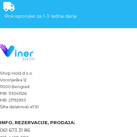
Rok isporuke za 1-3 radna dana
Shop Hold d.o.o.
Voronješka 12
11000 Beograd
PIB: 113041526
MB: 21792993
Šifra delatnosti 47.91
INFO, REZERVACIJE, PRODAJA:
061 673 31 86