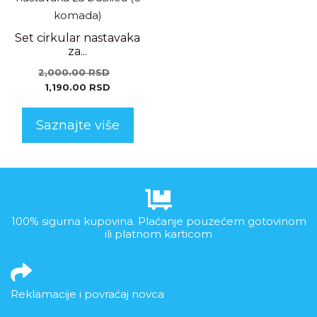
Set cirkular nastavaka
za...
2,000.00
RSD
1,190.00
RSD
Saznajte više
100% sigurna kupovina. Plaćanje pouzećem gotovinom
ili platnom karticom
Reklamacije i povraćaj novca