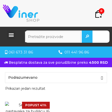
0
🔎
061 673 31 86
011 441 96 86
🚛 Besplatna dostava za sve porudžbine preko
4500 RSD
Prikazan jedan rezultat
POPUST 41%