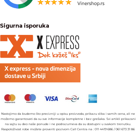
Sigurna isporuka
Nastojimo da budemo što precizniji u opisu proizvoda, prikazu slika i samih cena, ali ne
možemo garantovati da su sve informacije kompletne i bez grešaka. Svi artikli prikazani
na sajtu su deo naše ponude i ne podrazumeva da su dostupni u svakom trenutku.
Raspoloživost robe možete proveriti pozivom Call Centra na :
011 4419 686
/
061 673 31 86