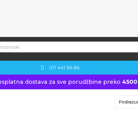
011 441 96 86
esplatna dostava za sve porudžbine preko
4500