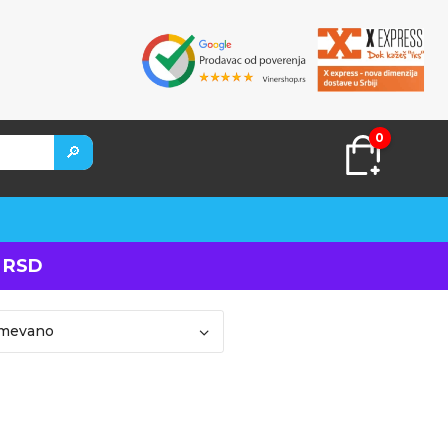
0
🔎
 RSD