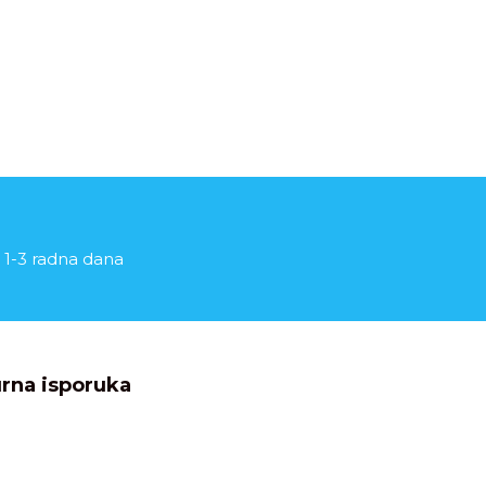
 1-3 radna dana
rna isporuka