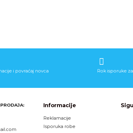
acije i povraćaj novca
Rok isporuke za
, PRODAJA:
Informacije
Sigu
Reklamacije
Isporuka robe
il.com