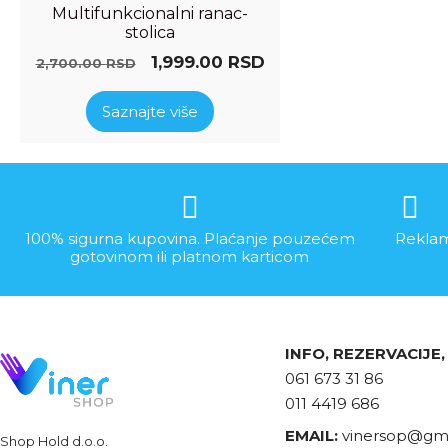
Multifunkcionalni ranac-
stolica
1,999.00
RSD
2,700.00
RSD
Saznajte više
100% sigurna kupovina. Plaćanje pouzećem
Reklam
gotovinom ili platnom karticom
INFO, REZERVACIJE
061 673 31 86
011 4419 686
EMAIL:
vinersop@gma
Shop Hold d.o.o.