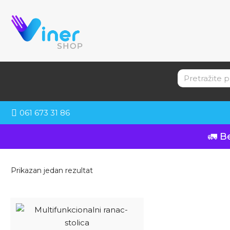
061 673 31 86
🚛 B
Prikazan jedan rezultat