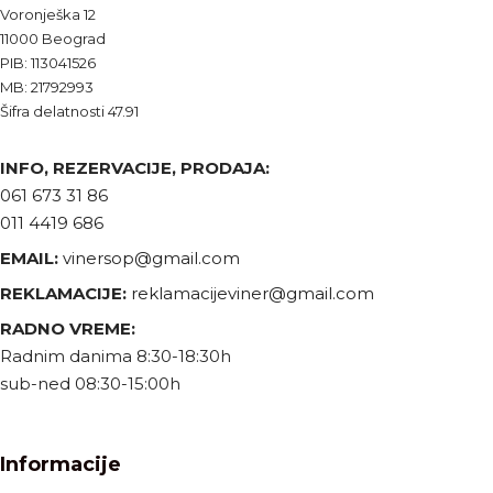
Voronješka 12
11000 Beograd
PIB: 113041526
MB: 21792993
Šifra delatnosti 47.91
INFO, REZERVACIJE, PRODAJA:
061 673 31 86
011 4419 686
EMAIL:
vinersop@gmail.com
REKLAMACIJE:
reklamacijeviner@gmail.com
RADNO VREME:
Radnim danima 8:30-18:30h
sub-ned 08:30-15:00h
Informacije