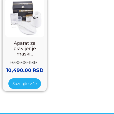
Aparat za
pravljenje
maski...
16,000.00
RSD
10,490.00
RSD
Saznajte više