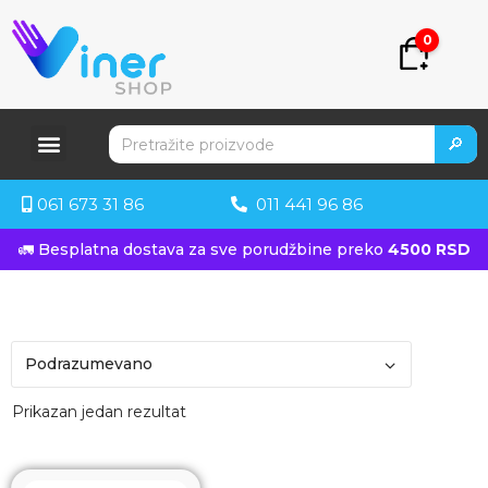
0
🔎
061 673 31 86
011 441 96 86
🚛 Besplatna dostava za sve porudžbine preko
4500 RSD
Prikazan jedan rezultat