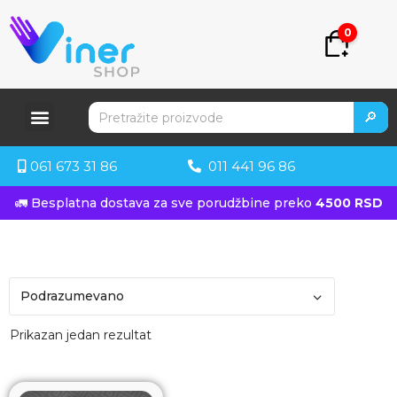
0
🔎
061 673 31 86
011 441 96 86
🚛 Besplatna dostava za sve porudžbine preko
4500 RSD
Prikazan jedan rezultat