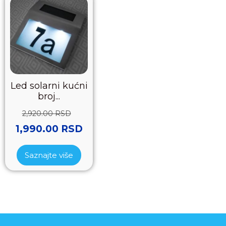
Led solarni kućni
broj...
2,920.00
RSD
1,990.00
RSD
Saznajte više