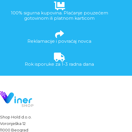
100% sigurna kupovina. Plaćanje pouzećem
gotovinom ili platnom karticom
Reklamacije i povraćaj novca
Rok isporuke za 1-3 radna dana
Shop Hold d.o.o.
Voronješka 12
11000 Beograd