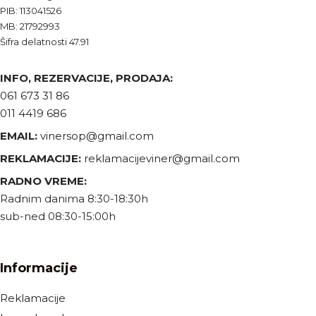
PIB: 113041526
MB: 21792993
Šifra delatnosti 47.91
INFO, REZERVACIJE, PRODAJA:
061 673 31 86
011 4419 686
EMAIL:
vinersop@gmail.com
REKLAMACIJE:
reklamacijeviner@gmail.com
RADNO VREME:
Radnim danima 8:30-18:30h
sub-ned 08:30-15:00h
Informacije
Reklamacije