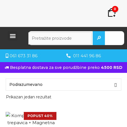
0
🔎
061 673 31 86
011 441 96 86
🚛 Besplatna dostava za sve porudžbine preko
4500 RSD
Prikazan jedan rezultat
POPUST 40%