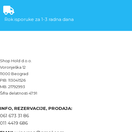
Rok isporuke za 1-3 radna dana
Shop Hold d.o.o.
Voronješka 12
11000 Beograd
PIB: 113041526
MB: 21792993
Šifra delatnosti 47.91
INFO, REZERVACIJE, PRODAJA:
061 673 31 86
011 4419 686