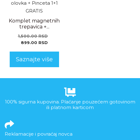
Komplet magnetnih
trepavica +...
1,500.00
RSD
899.00
RSD
Saznajte više
100% sigurna kupovina. Plaćanje pouzećem gotovinom
ili platnom karticom
Reklamacije i povraćaj novca