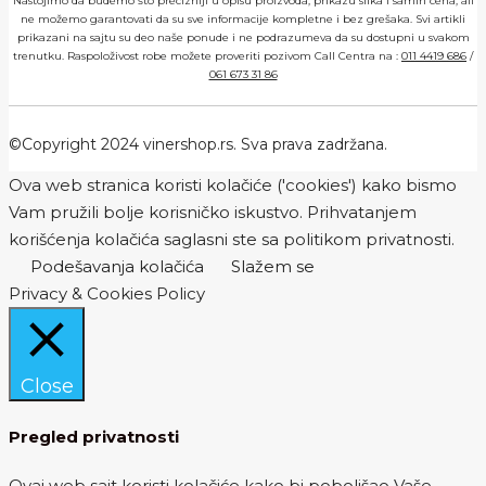
Nastojimo da budemo što precizniji u opisu proizvoda, prikazu slika i samih cena, ali
ne možemo garantovati da su sve informacije kompletne i bez grešaka. Svi artikli
prikazani na sajtu su deo naše ponude i ne podrazumeva da su dostupni u svakom
trenutku. Raspoloživost robe možete proveriti pozivom Call Centra na :
011 4419 686
/
061 673 31 86
©Copyright 2024 vinershop.rs. Sva prava zadržana.
Ova web stranica koristi kolačiće ('cookies') kako bismo
Vam pružili bolje korisničko iskustvo. Prihvatanjem
korišćenja kolačića saglasni ste sa politikom privatnosti.
Podešavanja kolačića
Slažem se
Privacy & Cookies Policy
Close
Pregled privatnosti
Ovaj web sajt koristi kolačiće kako bi poboljšao Vaše