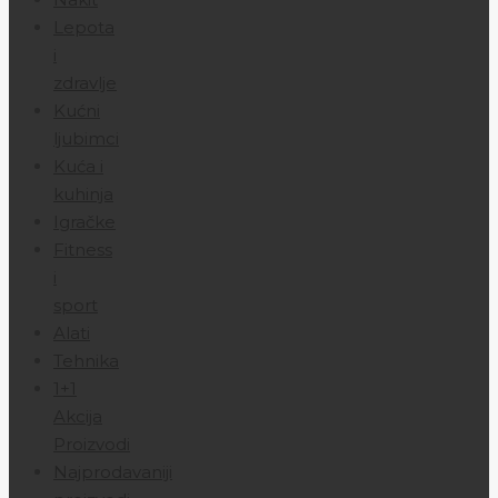
Lepota
i
zdravlje
Kućni
ljubimci
Kuća i
kuhinja
Igračke
Fitness
i
sport
Alati
Tehnika
1+1
Akcija
Proizvodi
Najprodavaniji