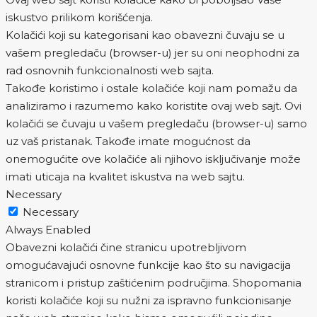
iskustvo prilikom korišćenja.
Kolačići koji su kategorisani kao obavezni čuvaju se u
vašem pregledaču (browser-u) jer su oni neophodni za
rad osnovnih funkcionalnosti web sajta.
Takođe koristimo i ostale kolačiće koji nam pomažu da
analiziramo i razumemo kako koristite ovaj web sajt. Ovi
kolačići se čuvaju u vašem pregledaču (browser-u) samo
uz vaš pristanak. Takođe imate mogućnost da
onemogućite ove kolačiće ali njihovo isključivanje može
imati uticaja na kvalitet iskustva na web sajtu.
Necessary
Necessary
Always Enabled
Obavezni kolačići čine stranicu upotrebljivom
omogućavajući osnovne funkcije kao što su navigacija
stranicom i pristup zaštićenim područjima. Shopomania
koristi kolačiće koji su nužni za ispravno funkcionisanje