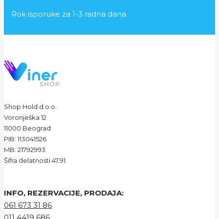
Rok isporuke za 1-3 radna dana
Shop Hold d.o.o.
Voronješka 12
11000 Beograd
PIB: 113041526
MB: 21792993
Šifra delatnosti 47.91
INFO, REZERVACIJE, PRODAJA:
061 673 31 86
011 4419 686