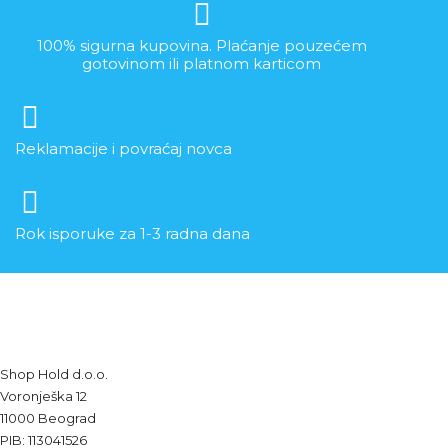
100% sigurna kupovina. Plaćanje pouzećem
gotovinom ili platnom karticom
Reklamacije i povraćaj novca
Rok isporuke za 1-3 radna dana
Shop Hold d.o.o.
Voronješka 12
11000 Beograd
PIB: 113041526