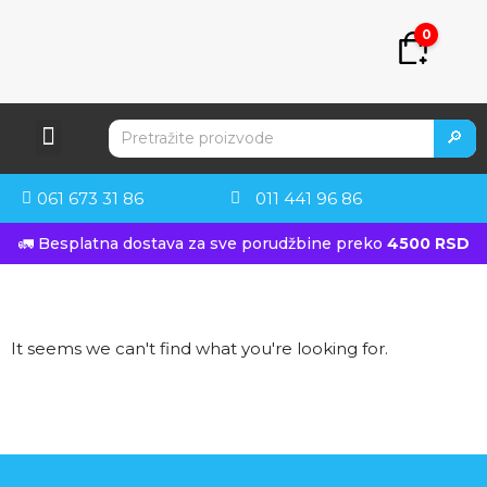
0
🔎
061 673 31 86
011 441 96 86
🚛 Besplatna dostava za sve porudžbine preko
4500 RSD
It seems we can't find what you're looking for.