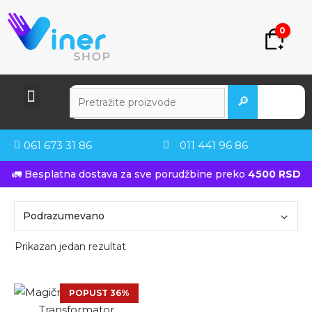
0
🔎
061 673 31 86
011 441 96 86
🚛 Besplatna dostava za sve porudžbine preko
4500 RSD
Prikazan jedan rezultat
POPUST 36%