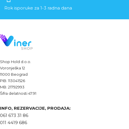
Rok isporuke za 1-3 radna dana
Shop Hold d.o.o.
Voronješka 12
11000 Beograd
PIB: 113041526
MB: 21792993
Šifra delatnosti 47.91
INFO, REZERVACIJE, PRODAJA:
061 673 31 86
011 4419 686