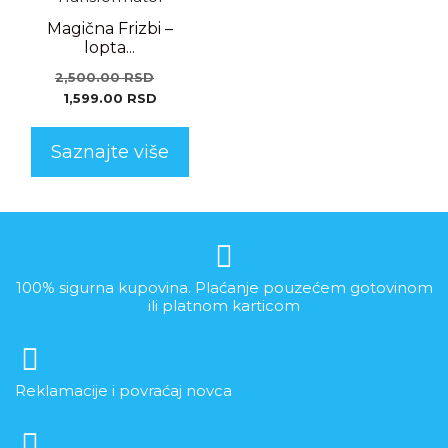
Magična Frizbi –
lopta...
2,500.00
RSD
1,599.00
RSD
Saznajte više
100% sigurna kupovina. Plaćanje pouzećem gotovinom
ili platnom karticom
Reklamacije i povraćaj novca