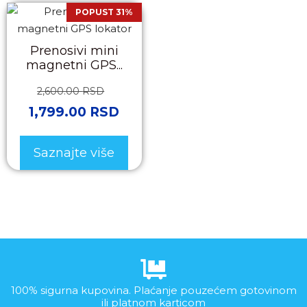
POPUST 31%
Prenosivi mini
magnetni GPS...
2,600.00
RSD
1,799.00
RSD
Saznajte više
100% sigurna kupovina. Plaćanje pouzećem gotovinom
ili platnom karticom