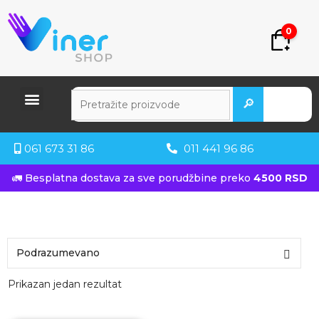
0
🔎
061 673 31 86
011 441 96 86
🚛 Besplatna dostava za sve porudžbine preko
4500 RSD
Prikazan jedan rezultat