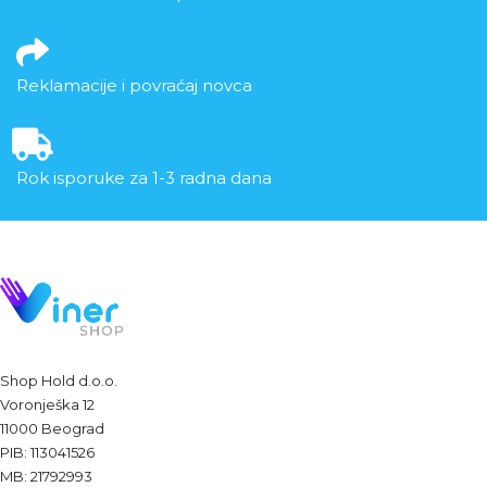
Reklamacije i povraćaj novca
Rok isporuke za 1-3 radna dana
Shop Hold d.o.o.
Voronješka 12
11000 Beograd
PIB: 113041526
MB: 21792993