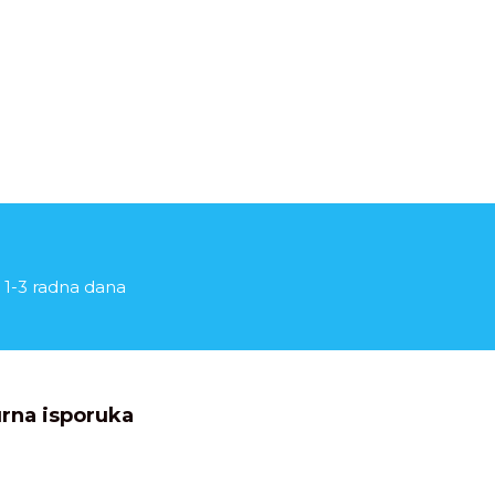
 1-3 radna dana
rna isporuka