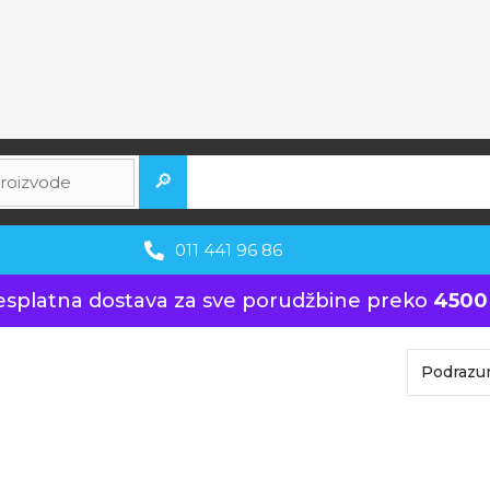
🔎
011 441 96 86
esplatna dostava za sve porudžbine preko
4500