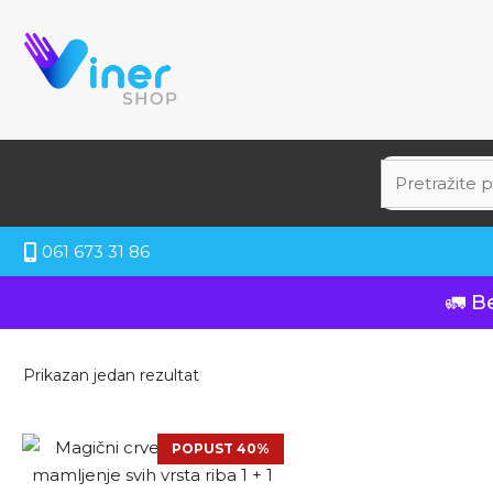
061 673 31 86
🚛 B
Prikazan jedan rezultat
POPUST 40%