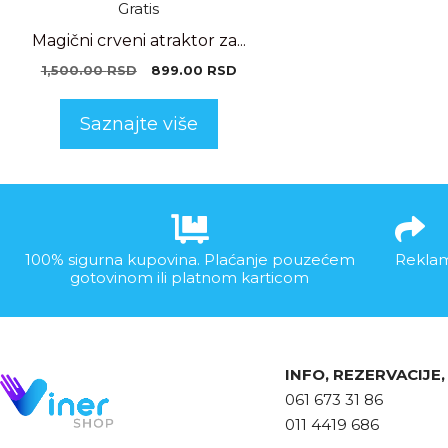
Magični crveni atraktor za...
1,500.00
RSD
899.00
RSD
Saznajte više
100% sigurna kupovina. Plaćanje pouzećem
Reklam
gotovinom ili platnom karticom
INFO, REZERVACIJE
061 673 31 86
011 4419 686