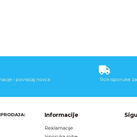
acije i povraćaj novca
Rok isporuke za
, PRODAJA:
Informacije
Sigu
Reklamacije
Isporuka robe