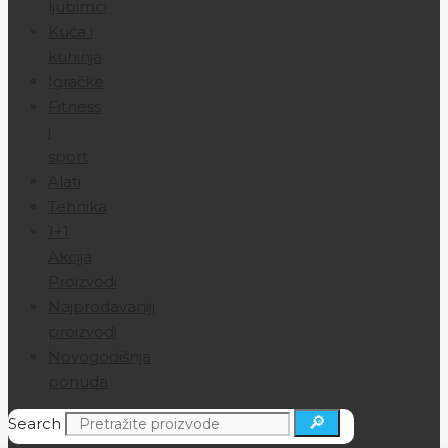
ljubimci
Kuća i
kuhinja
Igračke
Fitness
i
sport
Alati
Tehnika
1+1
Akcija
Proizvodi
Najprodavaniji
proizvodi
Novogodišnja
ponuda
🔎
Search