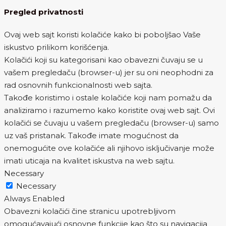
Pregled privatnosti
Ovaj web sajt koristi kolačiće kako bi poboljšao Vaše
iskustvo prilikom korišćenja.
Kolačići koji su kategorisani kao obavezni čuvaju se u
vašem pregledaču (browser-u) jer su oni neophodni za
rad osnovnih funkcionalnosti web sajta.
Takođe koristimo i ostale kolačiće koji nam pomažu da
analiziramo i razumemo kako koristite ovaj web sajt. Ovi
kolačići se čuvaju u vašem pregledaču (browser-u) samo
uz vaš pristanak. Takođe imate mogućnost da
onemogućite ove kolačiće ali njihovo isključivanje može
imati uticaja na kvalitet iskustva na web sajtu.
Necessary
Necessary
Always Enabled
Obavezni kolačići čine stranicu upotrebljivom
omogućavajući osnovne funkcije kao što su navigacija