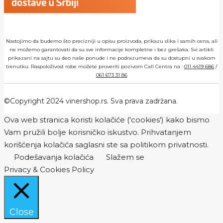
Nastojimo da budemo što precizniji u opisu proizvoda, prikazu slika i samih cena, ali
ne možemo garantovati da su sve informacije kompletne i bez grešaka. Svi artikli
prikazani na sajtu su deo naše ponude i ne podrazumeva da su dostupni u svakom
trenutku. Raspoloživost robe možete proveriti pozivom Call Centra na :
011 4419 686
/
061 673 31 86
©Copyright 2024 vinershop.rs. Sva prava zadržana.
Ova web stranica koristi kolačiće ('cookies') kako bismo
Vam pružili bolje korisničko iskustvo. Prihvatanjem
korišćenja kolačića saglasni ste sa politikom privatnosti.
Podešavanja kolačića
Slažem se
Privacy & Cookies Policy
Close