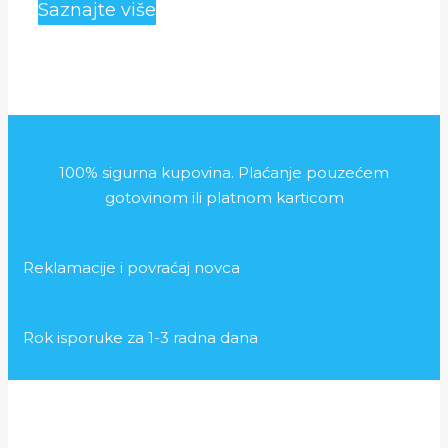
je
je:
Saznajte više
bila:
999.00 RSD.
1,600.00 RSD.
100% sigurna kupovina. Plaćanje pouzećem
gotovinom ili platnom karticom
Reklamacije i povraćaj novca
Rok isporuke za 1-3 radna dana