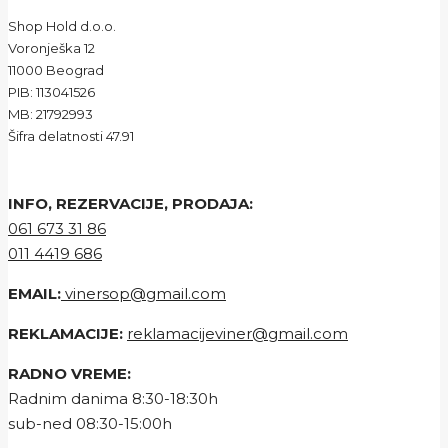
Shop Hold d.o.o.
Voronješka 12
11000 Beograd
PIB: 113041526
MB: 21792993
Šifra delatnosti 47.91
INFO, REZERVACIJE, PRODAJA:
061 673 31 86
011 4419 686
EMAIL:
vinersop@gmail.com
REKLAMACIJE:
reklamacijeviner@gmail.com
RADNO VREME:
Radnim danima 8:30-18:30h
sub-ned 08:30-15:00h