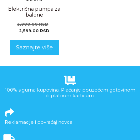
Električna pumpa za
balone
3,900.00
RSD
2,599.00
RSD
Saznajte više
100% sigurna kupovina. Plaćanje pouzećem gotovinom
ili platnom karticom
Reklamacije i povraćaj novca