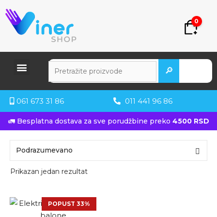
0
🔎
061 673 31 86
011 441 96 86
🚛 Besplatna dostava za sve porudžbine preko
4500 RSD
Prikazan jedan rezultat
POPUST 33%