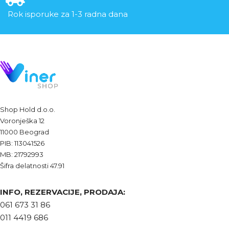
Rok isporuke za 1-3 radna dana
Shop Hold d.o.o.
Voronješka 12
11000 Beograd
PIB: 113041526
MB: 21792993
Šifra delatnosti 47.91
INFO, REZERVACIJE, PRODAJA:
061 673 31 86
011 4419 686