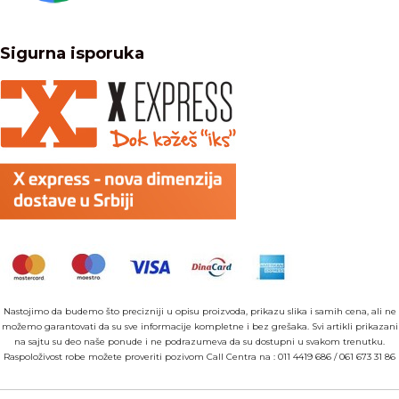
Sigurna isporuka
Nastojimo da budemo što precizniji u opisu proizvoda, prikazu slika i samih cena, ali ne
možemo garantovati da su sve informacije kompletne i bez grešaka. Svi artikli prikazani
na sajtu su deo naše ponude i ne podrazumeva da su dostupni u svakom trenutku.
Raspoloživost robe možete proveriti pozivom Call Centra na :
011 4419 686
/
061 673 31 86