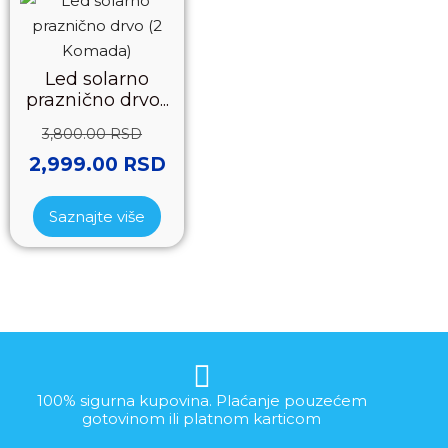
Led solarno
praznično drvo...
3,800.00
RSD
2,999.00
RSD
Saznajte više
100% sigurna kupovina. Plaćanje pouzećem
gotovinom ili platnom karticom