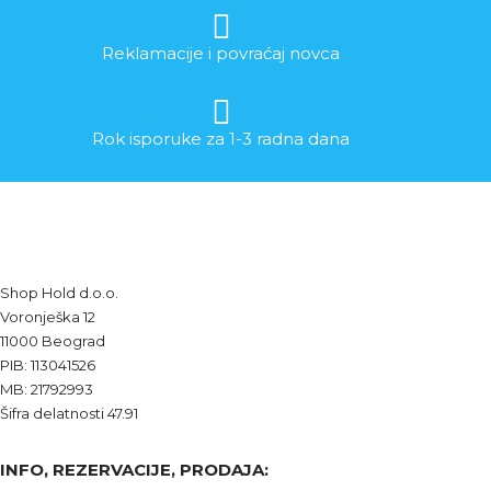
Reklamacije i povraćaj novca
Rok isporuke za 1-3 radna dana
Shop Hold d.o.o.
Voronješka 12
11000 Beograd
PIB: 113041526
MB: 21792993
Šifra delatnosti 47.91
INFO, REZERVACIJE, PRODAJA: