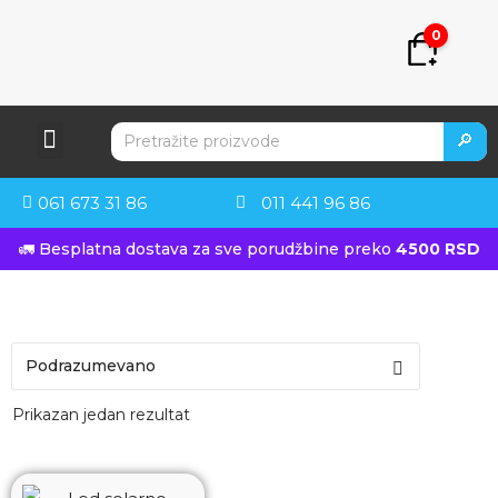
0
🔎
061 673 31 86
011 441 96 86
🚛 Besplatna dostava za sve porudžbine preko
4500 RSD
Prikazan jedan rezultat