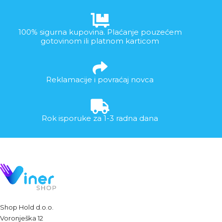
100% sigurna kupovina. Plaćanje pouzećem
gotovinom ili platnom karticom
Reklamacije i povraćaj novca
Rok isporuke za 1-3 radna dana
Shop Hold d.o.o.
Voronješka 12