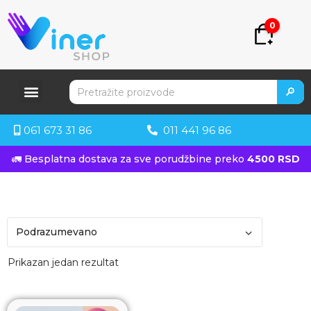
0
🔎
061 673 31 86
011 441 96 86
🚛 Besplatna dostava za sve porudžbine preko
4500 RSD
Prikazan jedan rezultat