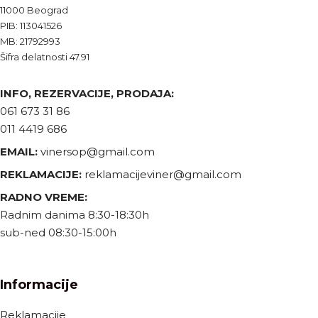
11000 Beograd
PIB: 113041526
MB: 21792993
Šifra delatnosti 47.91
INFO, REZERVACIJE, PRODAJA:
061 673 31 86
011 4419 686
EMAIL:
vinersop@gmail.com
REKLAMACIJE:
reklamacijeviner@gmail.com
RADNO VREME:
Radnim danima 8:30-18:30h
sub-ned 08:30-15:00h
Informacije
Reklamacije