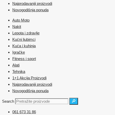
Najprodavaniji proizvodi
Novogodišnja ponuda
Auto Moto
Nakit
Lepota i zdravlje
Kućni ljubimci
Kuća i kuhinja
Igračke
Fitness i sport
Alati
Tehnika
1+1 Akcija Proizvodi
Najprodavaniji proizvodi
Novogodišnja ponuda
🔎
Search
061 673 31 86