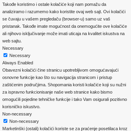
Takođe koristimo i ostale kolačiće koji nam pomažu da
analiziramo i razumemo kako koristite ovaj web sajt. Ovi kolačići
se čuvaju u vašem pregledaču (browser-u) samo uz vaš
pristanak. Takođe imate mogućnost da onemogućite ove kolačiće
ali njihovo isključivanje može imati uticaja na kvalitet iskustva na
web sajtu.
Necessary
Necessary
Always Enabled
Obavezni kolačići čine stranicu upotrebljivom omogućavajući
osnovne funkcije kao što su navigacija stranicom i pristup
zaštićenim područjima. Shopomania koristi kolačiće koji su nužni
za ispravno funkcionisanje naše web stranice kako bismo
omogućili pojedine tehničke funkcije i tako Vam osigurali pozitivno
korisničko iskustvo.
Non-necessary
Non-necessary
Marketinški (ostali) kolačići koriste se za praćenje posetilaca kroz