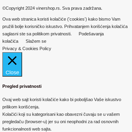
©Copyright 2024 vinershop.rs. Sva prava zadržana.
Ova web stranica koristi kolačiće ('cookies') kako bismo Vam
pružili bolje korisničko iskustvo. Prihvatanjem korišćenja kolačića
saglasni ste sa politikom privatnosti.
Podešavanja
kolačića
Slažem se
Privacy & Cookies Policy
Close
Pregled privatnosti
Ovaj web sajt koristi kolačiće kako bi poboljšao Vaše iskustvo
prilikom korišćenja.
Kolačići koji su kategorisani kao obavezni čuvaju se u vašem
pregledaču (browser-u) jer su oni neophodni za rad osnovnih
funkcionalnosti web sajta.