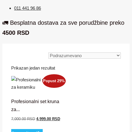
011 441 96 86
🚛 Besplatna dostava za sve porudžbine preko
4500 RSD
Prikazan jedan rezultat
Popust 29%
Profesionalni set kruna
za...
Originalna
Trenutna
7,000.00
RSD
4,999.00
RSD
cena
cena
je
je: