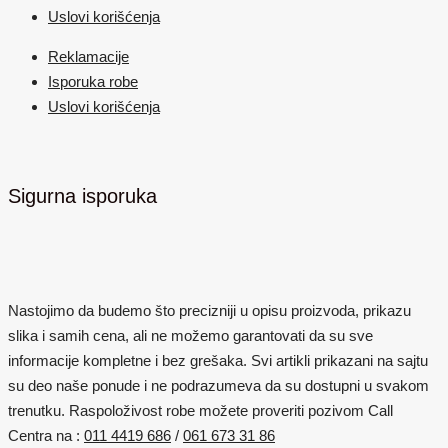
Uslovi korišćenja
Reklamacije
Isporuka robe
Uslovi korišćenja
Sigurna isporuka
Nastojimo da budemo što precizniji u opisu proizvoda, prikazu
slika i samih cena, ali ne možemo garantovati da su sve
informacije kompletne i bez grešaka. Svi artikli prikazani na sajtu
su deo naše ponude i ne podrazumeva da su dostupni u svakom
trenutku. Raspoloživost robe možete proveriti pozivom Call
Centra na :
011 4419 686
/
061 673 31 86