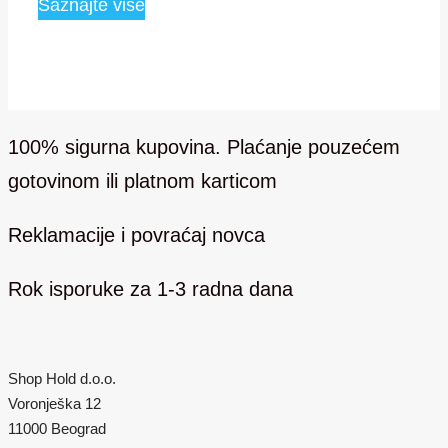
Saznajte više
bila:
4,999.00 RSD.
7,000.00 RSD.
100% sigurna kupovina. Plaćanje pouzećem
gotovinom ili platnom karticom
Reklamacije i povraćaj novca
Rok isporuke za 1-3 radna dana
Shop Hold d.o.o.
Voronješka 12
11000 Beograd