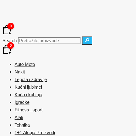
Skip
to
content
0
🔎
Search
0
Auto Moto
Nakit
Lepota i zdravlje
Kućni ljubimci
Kuća i kuhinja
Igračke
Fitness i sport
Alati
Tehnika
1+1 Akcija Proizvodi