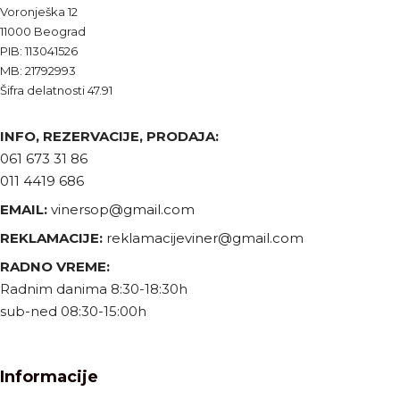
Voronješka 12
11000 Beograd
PIB: 113041526
MB: 21792993
Šifra delatnosti 47.91
INFO, REZERVACIJE, PRODAJA:
061 673 31 86
011 4419 686
EMAIL:
vinersop@gmail.com
REKLAMACIJE:
reklamacijeviner@gmail.com
RADNO VREME:
Radnim danima 8:30-18:30h
sub-ned 08:30-15:00h
Informacije