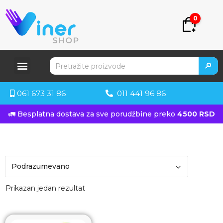
0
🔎
061 673 31 86
011 441 96 86
🚛 Besplatna dostava za sve porudžbine preko
4500 RSD
Prikazan jedan rezultat